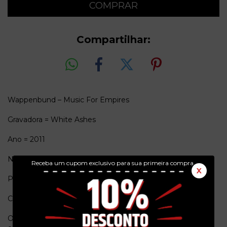
Compartilhar:
Wappenbund – Music For Empires
Gravadora = White Ashes
Ano = 2011
Numero de Catalogo = WA04
Receba um cupom exclusivo para sua primeira compra.
X
Pais de origem = Alemanha
Conservação = Ex(Capa) / Ex(Vinil)
Obs. = Completo, box de metal, cdr, vinil vermelho,