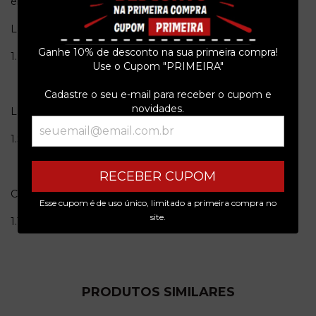
encartes. # 26 de 50.
Lado A
Ganhe 10% de desconto na sua primeira compra!
1.Empires
Use o Cupom "PRIMEIRA"
Cadastre o seu e-mail para receber o cupom e
novidades.
Lado B
1.Son Of Sun
RECEBER CUPOM
Cd
Esse cupom é de uso único, limitado a primeira compra no
site.
1.The Border Of The Light
PRODUTOS SIMILARES