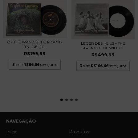
OF THE WAND & THE MOON -
LEGER DES HEILS – THE
ITS LIKE DY...
STRENGTH OF WILL C...
R$199,99
R$499,99
3
x de
R$66,66
sem juros
3
x de
R$166,66
sem juros
NAVEGAÇÃO
Início
Produtos