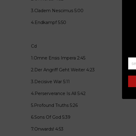
3.Cladem Nescimus
5:00
4.Endkampf 5:50
Cd
1.Omne Ensis Impera
2:45
2.Der Angriff Geht Weiter
4:23
3.Decisive War
5:11
4.Perserverance Is All
5:42
5.Profound Truths 5:26
6.Sons Of God
5:39
7.Onwards!
4:53