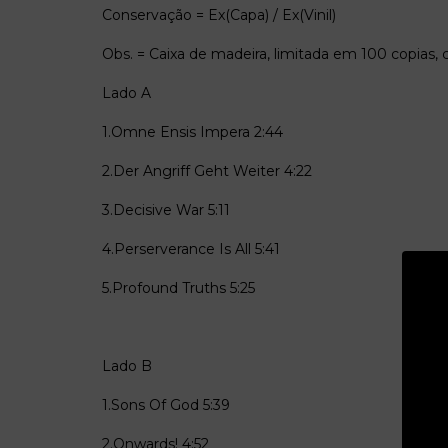
Conservação = Ex(Capa) / Ex(Vinil)
Obs. = Caixa de madeira, limitada em 100 copias, c
Lado A
1.Omne Ensis Impera
2:44
2.Der Angriff Geht Weiter
4:22
3.Decisive War
5:11
4.Perserverance Is All
5:41
5.Profound Truths 5:25
Lado B
1.Sons Of God
5:39
2.Onwards!
4:52