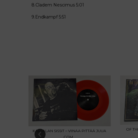
8.Cladem Nescimus
5:01
9.Endkampf 5:51
OF TH
KARJALAN SISSIT – VIINAA PITTÄÄ JUUA
NGTH OF
COM...