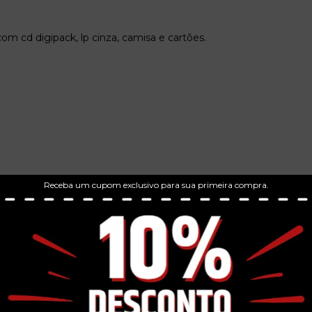
om cd digipack, lp cinza, camisa e cartões.
Receba um cupom exclusivo para sua primeira compra.