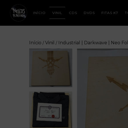
INÍCIO
VINIL
CDS
DVDS
FITAS K7
T
Início
Vinil
Industrial | Darkwave | Neo Fo
/
/