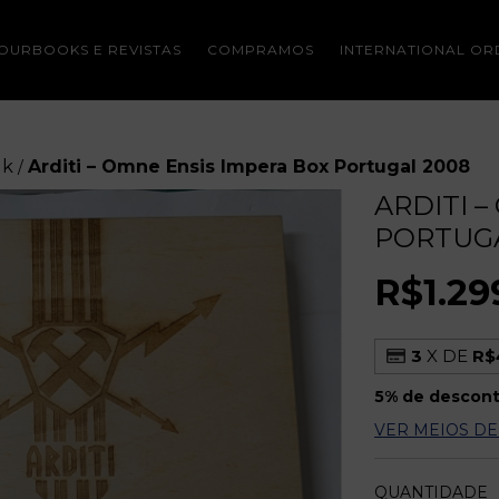
OURBOOKS E REVISTAS
COMPRAMOS
INTERNATIONAL OR
lk
Arditi – Omne Ensis Impera Box Portugal 2008
/
ARDITI 
PORTUGA
R$1.29
3
X DE
R$
5% de descon
VER MEIOS D
QUANTIDADE