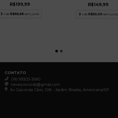
R$199,99
R$149,99
3
x de
R$66,66
sem juros
3
x de
R$50,00
sem juros
CONTATO
(19) 99303-3690
neves.records@gmail.com
Av Giaconda Cibin, 108 - Jardim Brasilia, Americana/SP