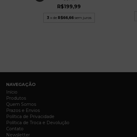
R$199,99
3
x de
R$66,66
sem juros
s
NAVEGAÇÃO
Início
Produtos
Quem Somos
Prazos e Envios
Política de Privacidade
Política de Troca e Devolução
Contato
Newsletter