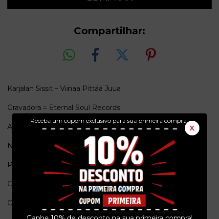
Compartilhar:
Karjalan Sissit – Viinaa Pittää Juua
Gravadora = Eternal Soul Records
Receba um cupom exclusivo para sua primeira compra.
Ano = 2013
X
Numero de Catalogo = ES17
Pais de origem = Alemanha
Conservação = Ex(Capa) / Ex(Vinil)
Obs. = Limitado em 99 copias, vinil vermelho.
Ganhe 10% de desconto na sua primeira compra!