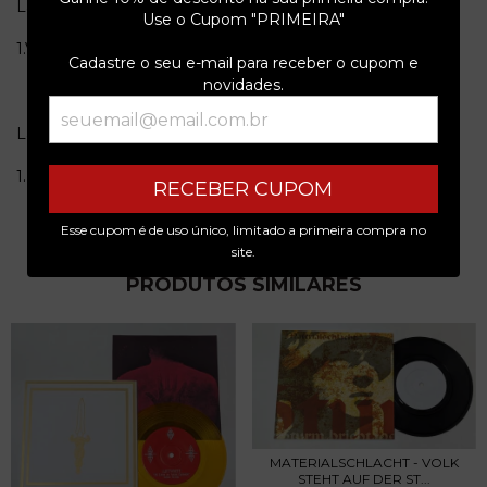
Lado A
Use o Cupom "PRIMEIRA"
1.Viinaa Pittää Juua
3:09
Cadastre o seu e-mail para receber o cupom e
novidades.
Lado B
1.Fuck Work
3:56
RECEBER CUPOM
Esse cupom é de uso único, limitado a primeira compra no
site.
PRODUTOS SIMILARES
MATERIALSCHLACHT - VOLK
STEHT AUF DER ST...