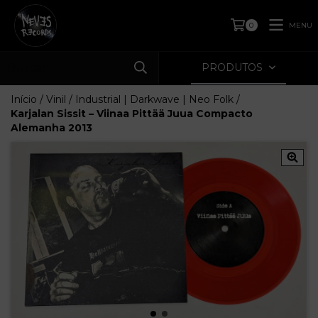
MENU
0
PRODUTOS
Início
/
Vinil
/
Industrial | Darkwave | Neo Folk
/
Karjalan Sissit – Viinaa Pittää Juua Compacto
Alemanha 2013