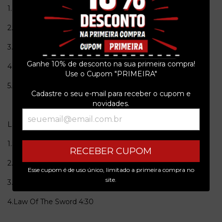
1.Knights Of Destruction
3:12
2.Nightmares
3:36
3.The Whipper
3:09
Ganhe 10% de desconto na sua primeira compra!
4.Wings Of The Evil
3:54
Use o Cupom "PRIMEIRA"
5.H.R.
3:15
Cadastre o seu e-mail para receber o cupom e
novidades.
Lado B
1.Soldiers Of Sunrise
6:52
RECEBER CUPOM
2.Signs Of The Night
3:30
Esse cupom é de uso único, limitado a primeira compra no
site.
3.Killera (Princess Of Hell)
2:37
4.Law Of The Sword
4:30