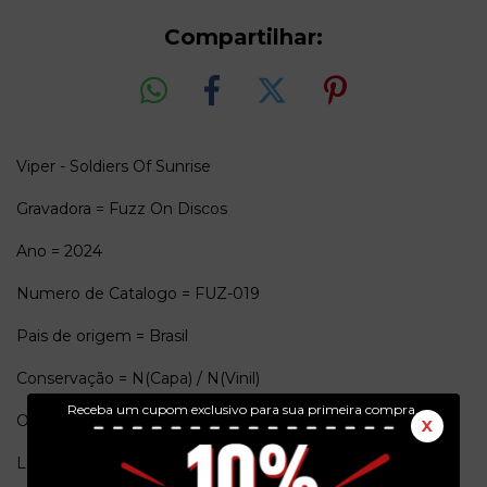
Compartilhar:
Viper - Soldiers Of Sunrise
Gravadora = Fuzz On Discos
Ano = 2024
Numero de Catalogo = FUZ-019
Pais de origem = Brasil
Conservação = N(Capa) / N(Vinil)
Receba um cupom exclusivo para sua primeira compra.
Obs. = Edição com capa dupla e vinil preto. Lacrado.
X
Lado A