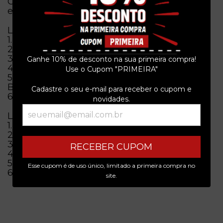
Obs. = Edição limitada com capa especial e
encarte. Lacrado!
Lado A
1.Homem Limão
2.Whisk On The Rock
3.Desilusão Vertical
Ganhe 10% de desconto na sua primeira compra!
4.Vingança Barata
Use o Cupom "PRIMEIRA"
5.Eu Gosto De Você Mas Tambem Gosto Do
Bar
Cadastre o seu e-mail para receber o cupom e
6.Ciúme No Swing
novidades.
Lado B
1.Prensa No Pulmão (Sheena Bonita)
2.Tais, Tais
3.Mandrágora
RECEBER CUPOM
4.Gal De Babydoll
5.Último Cigarro
Esse cupom é de uso único, limitado a primeira compra no
6.Eu Não Quero Mais Nada
site.