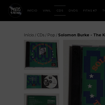
INÍCIO
VINIL
CDS
DVDS
FITAS K7
T
Início
CDs
Pop
Solomon Burke - The K
/
/
/