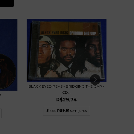
BLACK EYED PEAS - BRIDGING THE GAP -
CD...
D
CHRIS D
R$29,74
3
x de
R$9,91
sem juros