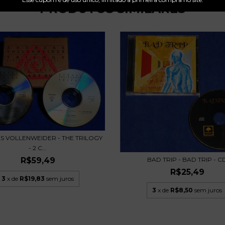
PRODUTOS SIMILARES
 VOLLENWEIDER - THE TRILOGY
- 2 C...
BAD TRIP - BAD TRIP - C
R$59,49
R$25,49
3
x de
R$19,83
sem juros
3
x de
R$8,50
sem juros