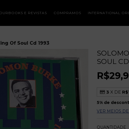
OURBOOKS E REVISTAS
COMPRAMOS
INTERNATIONAL OR
ing Of Soul Cd 1993
SOLOMON
SOUL CD
R$29,
3
X DE
R$
5% de descon
VER MEIOS D
QUANTIDADE