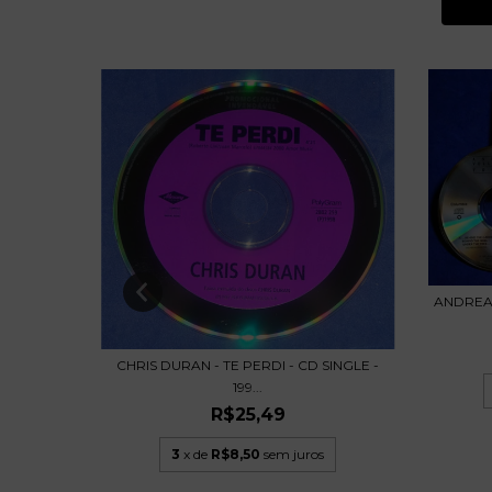
ANDREAS
 THE
CHRIS DURAN - TE PERDI - CD SINGLE -
199...
R$25,49
3
x de
R$8,50
sem juros