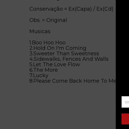
Conservação = Ex(Capa) / Ex(Cd)
Obs. = Original
Musicas
1.Boo Hoo Hoo
2.Hold On I'm Coming
3.Sweeter Than Sweetness
4.Sidewalks, Fences And Walls
5.Let The Love Flow
6.The More
7.Lucky
8.Please Come Back Home To Me