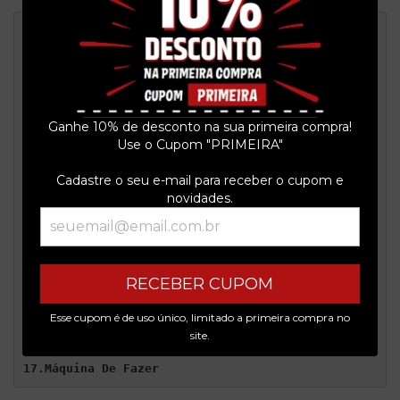
Lado A
1.Eu Não Sei
2.Bigorna E Martelo
3.O Peso Do Seu Sangue
4.Visual É Tudo
5.Refrigerantes Bleargh!
Ganhe 10% de desconto na sua primeira compra!
6.Pela Janela Do Trem
Use o Cupom "PRIMEIRA"
7.Sob O Efeito Da Erva
8.Encosto
Cadastre o seu e-mail para receber o cupom e
9.Reclamação
novidades.
Lado B
10.Bush Sorrindo
11.Forró Do Político Safado
12.Corre!
RECEBER CUPOM
13.Primeira Comunhão Com Satanás
14.Igual Pimenta
Esse cupom é de uso único, limitado a primeira compra no
15.Eu Sei Que Você Não Gosta De Fã
site.
16.Disk Silêncio
17.Máquina De Fazer