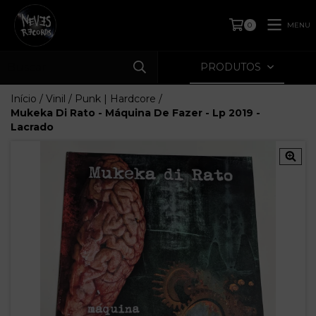
MENU
0
PRODUTOS
Início
/
Vinil
/
Punk | Hardcore
/
Mukeka Di Rato - Máquina De Fazer - Lp 2019 -
Lacrado