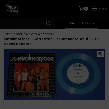
MENU
0
PRODUTOS
Início
/
Vinil
/
Neves Records
/
Metalmorfose - Correntes - 7 Compacto Azul - 2015
Neves Records