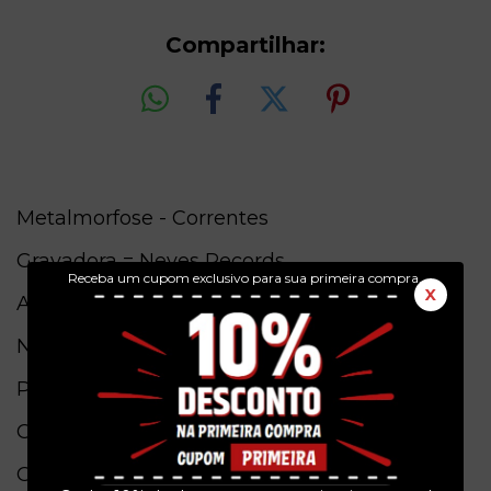
Compartilhar:
Metalmorfose - Correntes
Gravadora = Neves Records
Receba um cupom exclusivo para sua primeira compra.
X
Ano = 2015
Numero de Catalogo = NR006
Pais de origem =Brasil
Conservação = N(capa) / N(vinil)
Obs. = Edição em vinil azul! Somente 200