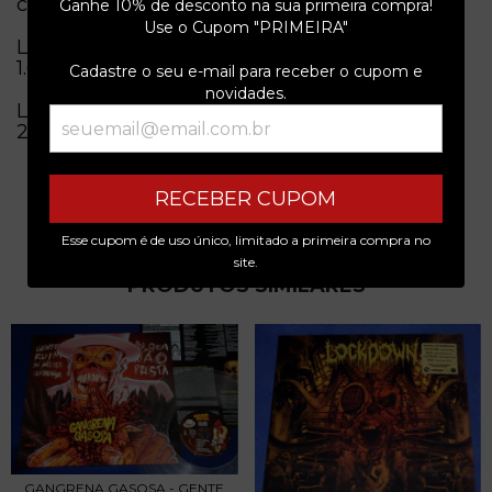
copias!
Ganhe 10% de desconto na sua primeira compra!
Use o Cupom "PRIMEIRA"
Lado A
1.Correntes
Cadastre o seu e-mail para receber o cupom e
novidades.
Lado B
2.Vivendo e aprendendo
RECEBER CUPOM
Esse cupom é de uso único, limitado a primeira compra no
site.
PRODUTOS SIMILARES
GANGRENA GASOSA - GENTE