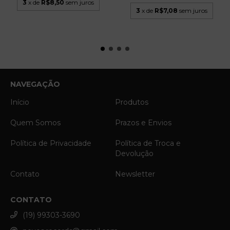
3
x de
R$8,50
sem juros
3
x de
R$7,08
sem juros
NAVEGAÇÃO
Início
Produtos
Quem Somos
Prazos e Envios
Política de Privacidade
Política de Troca e
Devolução
Contato
Newsletter
CONTATO
(19) 99303-3690