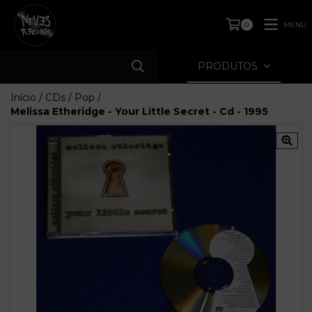
MENU
0
PRODUTOS
Início
/
CDs
/
Pop
/
Melissa Etheridge - Your Little Secret - Cd - 1995