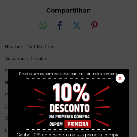
Compartilhar:
Heathen – Set Me Free
Gravadora = Combat
Ano = 1987
Receba um cupom exclusivo para sua primeira compra.
X
Numero de Catalogo = 88561-8182-1
Pais de origem = USA
Conservação = Ex(Capa) / Ex(Vinil)
Obs. = Original, sem encarte.
Lado A
Ganhe 10% de desconto na sua primeira compra!