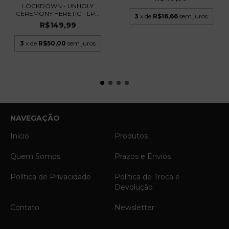
LOCKDOWN - UNHOLY
CEREMONY HERETIC - LP...
3
x de
R$16,66
sem juros
R$149,99
3
x de
R$50,00
sem juros
NAVEGAÇÃO
Início
Produtos
Quem Somos
Prazos e Envios
Política de Privacidade
Política de Troca e
Devolução
Contato
Newsletter