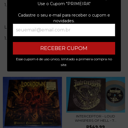
Use o Cupom "PRIMEIRA"
1.Set me free
Cadastre o seu e-mail para receber o cupom e
novidades.
Lado B
1.Goblin´s Blade
RECEBER CUPOM
Esse cupom é de uso único, limitado a primeira compra no
site.
PRODUTOS SIMILARES
INTERCEPTOR - LOUD
WHISPERS OF HELL - 7...
R$49,99