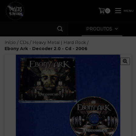
MENU
0
PRODUTOS
Início
/
CDs
/
Heavy Metal | Hard Rock
/
Ebony Ark - Decoder 2.0 - Cd - 2006