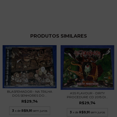
PRODUTOS SIMILARES
BLASFEMADOR - NA TRILHA
ASS FLAVOUR - DIRTY
DOS SENHORES DO...
PROCEDURE CD 2015 DI...
R$29,74
R$29,74
3
x de
R$9,91
sem juros
3
x de
R$9,91
sem juros