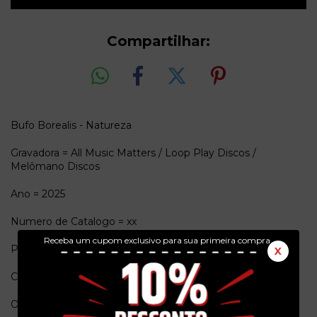
Compartilhar:
Bufo Borealis - Natureza
Gravadora = All Music Matters / Loop Play Discos /
Melômano Discos
Ano = 2025
Numero de Catalogo = xx
Receba um cupom exclusivo para sua primeira compra.
Pais de origem = Brasl
X
Conservação = N(Capa) / N(Vinil)
Obs. = Lacrado!