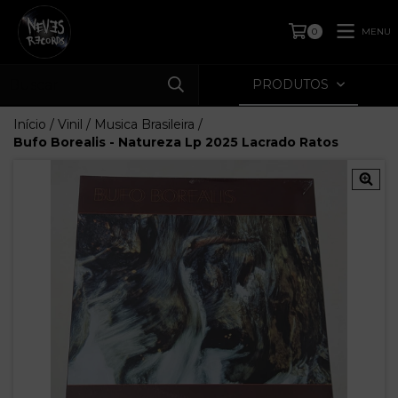
MENU
0
PRODUTOS
Início
/
Vinil
/
Musica Brasileira
/
Bufo Borealis - Natureza Lp 2025 Lacrado Ratos