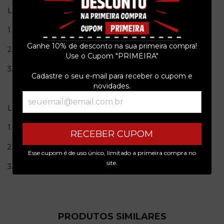
Lado A
1.Papa Lou
Ganhe 10% de desconto na sua primeira compra!
2.Urca
Use o Cupom "PRIMEIRA"
3.Ponkan
Cadastre o seu e-mail para receber o cupom e
novidades.
Lado B
1.Dobok
RECEBER CUPOM
2.Décimo Piso
Esse cupom é de uso único, limitado a primeira compra no
site.
3.Esquina
PRODUTOS SIMILARES