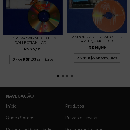
AARON CARTER - ANOTHER
BOW WOW! - SUPER HITS
EARTHQUAKE! - CD...
COLLECTION - CD -...
R$16,99
R$33,99
3
x de
R$5,66
sem juros
3
x de
R$11,33
sem juros
NAVEGAÇÃO
Início
Produtos
Quem Somos
Prazos e Envios
Política de Privacidade
Política de Troca e