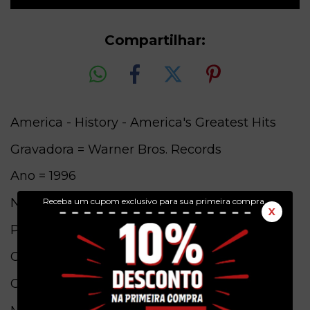
Compartilhar:
America - History - America's Greatest Hits
Gravadora = Warner Bros. Records
Ano = 1996
Numero de Catalogo = M927333-2
Receba um cupom exclusivo para sua primeira compra.
X
Pais de origem = Brasil
Conservação = Ex(Capa) / Ex(Cd)
Obs. = Original