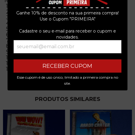
Musicas
1 A Horse With No Name (4:08)
2 I Need You (3:06)
Ganhe 10% de desconto na sua primeira compra!
3 Sandman (4:08)
Use o Cupom "PRIMEIRA"
4 Ventura Highway (3:23)
5 Don't Cross The River (2:31)
Cadastre o seu e-mail para receber o cupom e
6 Only In Your Heart (3:13)
novidades.
7 Muskrat Love (3:06)
8 Tin Man (3:28)
9 Lonely People (2:28)
10 Sister Golden Hair (3:20)
11 Daisy Jane (3:09)
RECEBER CUPOM
12 Woman Tonight (2:22)
Esse cupom é de uso único, limitado a primeira compra no
site.
PRODUTOS SIMILARES