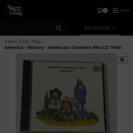
MENU
0
PRODUTOS
Início
/
CDs
/
Pop
/
America - History - America's Greatest Hits CD 1996