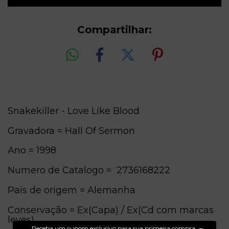
Compartilhar:
Snakekiller - Love Like Blood
Gravadora = Hall Of Sermon
Ano = 1998
Numero de Catalogo = 2736168222
Pais de origem = Alemanha
Conservação = Ex(Capa) / Ex(Cd com marcas
leves)
Receba um cupom exclusivo para sua primeira compra.