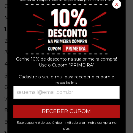
X
Obs. = Original.
Musicas
1.Into The Snake Pit
1:20
2.Pale Sky
4:10
3.Phrases
4:49
Ganhe 10% de desconto na sua primeira compra!
4.Liberation
4:46
Use o Cupom "PRIMEIRA"
5.Snakekiller
5:45
Cadastre o seu e-mail para receber o cupom e
novidades.
6.Whispering Memories
4:57
7.Ylene 4:06
8.This Empty Ocean
4:45
RECEBER CUPOM
9.Dawnland
4:30
Esse cupom é de uso único, limitado a primeira compra no
site.