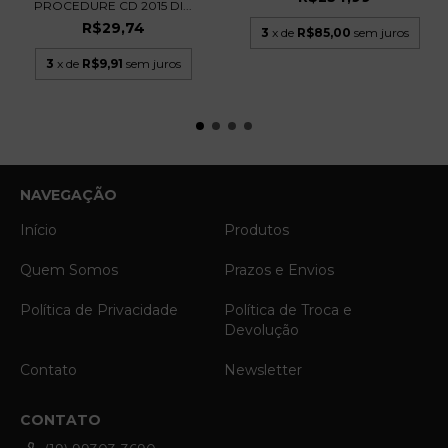
PROCEDURE CD 2015 DI...
R$29,74
3
x de
R$85,00
sem juros
3
x de
R$9,91
sem juros
NAVEGAÇÃO
Início
Produtos
Quem Somos
Prazos e Envios
Política de Privacidade
Política de Troca e
Devolução
Contato
Newsletter
CONTATO