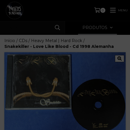
MENU
0
PRODUTOS
Início
/
CDs
/
Heavy Metal | Hard Rock
/
Snakekiller - Love Like Blood - Cd 1998 Alemanha