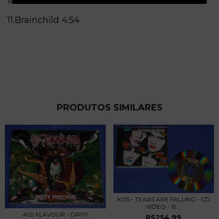
10.Lost Evidence
4:39
11.Brainchild
4:54
PRODUTOS SIMILARES
KISS - TEARS ARE FALLING - CD
VIDEO - 19...
ASS FLAVOUR - DIRTY
R$254,99