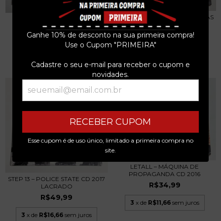
OS EXCLUÍDOS – MEUS DILEMAS
W.A.C.K. – WE ARE ALL
CD 2014
COCKNEY KIDS CD 20...
Ganhe 10% de desconto na sua primeira compra!
R$34,99
R$34,99
Use o Cupom "PRIMEIRA"
3
x de
R$11,66
sem juros
3
x de
R$11,66
sem juros
Cadastre o seu e-mail para receber o cupom e
novidades.
RECEBER CUPOM
Esse cupom é de uso único, limitado a primeira compra no
site.
LETALL – MÁQUINA DE
PROPAGANDA CD 2016
STEP 13 – POLICE STATE CD 2017
R$34,99
LACRADO
R$49,99
3
x de
R$11,66
sem juros
3
x de
R$16,66
sem juros