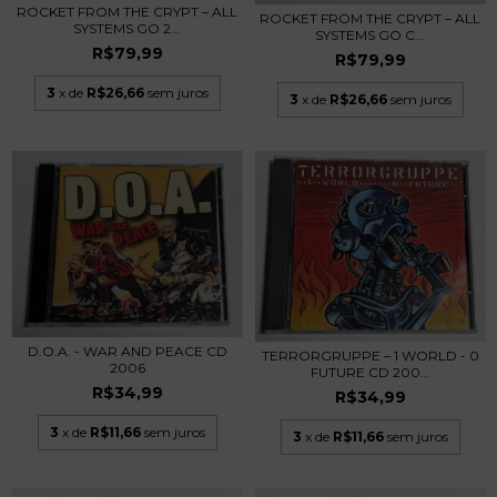
ROCKET FROM THE CRYPT – ALL
ROCKET FROM THE CRYPT – ALL
SYSTEMS GO 2...
SYSTEMS GO C...
R$79,99
R$79,99
3
x de
R$26,66
sem juros
3
x de
R$26,66
sem juros
D.O.A. - WAR AND PEACE CD
TERRORGRUPPE – 1 WORLD - 0
2006
FUTURE CD 200...
R$34,99
R$34,99
3
x de
R$11,66
sem juros
3
x de
R$11,66
sem juros