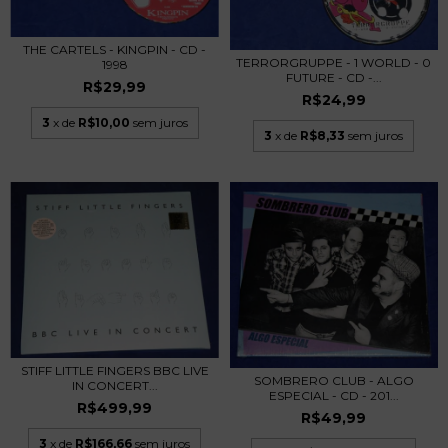
THE CARTELS - KINGPIN - CD -
TERRORGRUPPE - 1 WORLD - 0
1998
FUTURE - CD -...
R$29,99
R$24,99
3
x de
R$10,00
sem juros
3
x de
R$8,33
sem juros
STIFF LITTLE FINGERS BBC LIVE
SOMBRERO CLUB - ALGO
IN CONCERT...
ESPECIAL - CD - 201...
R$499,99
R$49,99
3
x de
R$166,66
sem juros