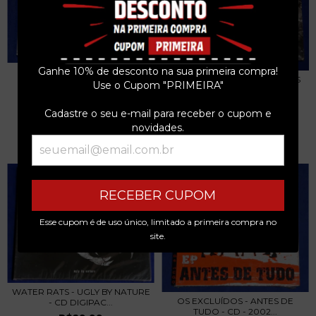
Ganhe 10% de desconto na sua primeira compra!
RISK IT! - WHO'S FOOLIN'
REJECTS S/A STA-PREST BOYS
WHO?...
Use o Cupom "PRIMEIRA"
OI ITS A WORL...
R$29,74
R$59,49
Cadastre o seu e-mail para receber o cupom e
3
x de
R$9,91
sem juros
novidades.
3
x de
R$19,83
sem juros
RECEBER CUPOM
Esse cupom é de uso único, limitado a primeira compra no
site.
WATER RATS - UGLY BY NATURE
OS EXCLUÍDOS - ANTES DE
- CD DIGIPAC...
TUDO - CD - 2002...