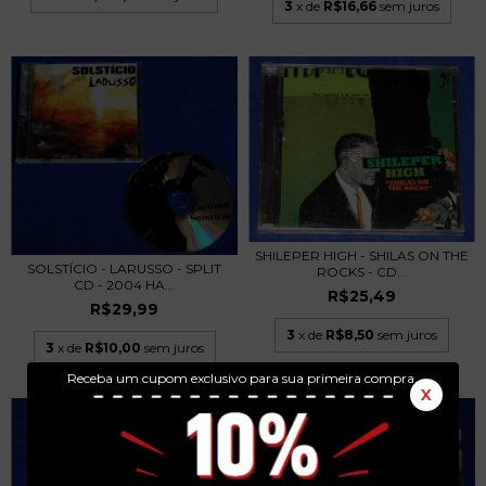
3
x de
R$16,66
sem juros
SHILEPER HIGH - SHILAS ON THE
SOLSTÍCIO - LARUSSO - SPLIT
ROCKS - CD...
CD - 2004 HA...
R$25,49
R$29,99
3
x de
R$8,50
sem juros
3
x de
R$10,00
sem juros
Receba um cupom exclusivo para sua primeira compra.
X