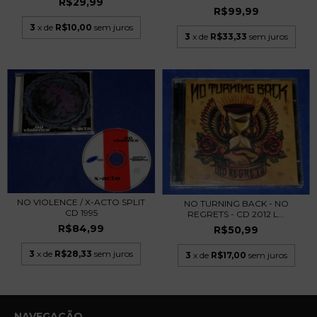
R$29,99
R$99,99
3
x de
R$10,00
sem juros
3
x de
R$33,33
sem juros
NO VIOLENCE / X-ACTO SPLIT
NO TURNING BACK - NO
CD 1995
REGRETS - CD 2012 L...
R$84,99
R$50,99
3
x de
R$28,33
sem juros
3
x de
R$17,00
sem juros
NAVEGAÇÃO