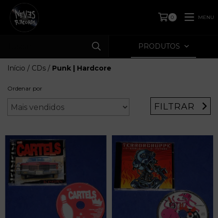
MENU
0
PRODUTOS
Início
/
CDs
/
Punk | Hardcore
Ordenar por
FILTRAR