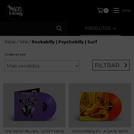
MENU
0
PRODUTOS
Início
/
Vinil
/
Rockabilly | Psychobilly | Surf
Ordenar por
FILTRAR
THE DEAD BILLIES - DON'T MESS
OVOS PRESLEY - A DATE WITH