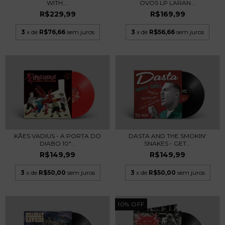
WITH....
OVOS LP LARAN...
R$229,99
R$169,99
3
x de
R$76,66
sem juros
3
x de
R$56,66
sem juros
KÃES VADIUS - A PORTA DO
DASTA AND THE SMOKIN'
DIABO 10"...
SNAKES - GET...
R$149,99
R$149,99
3
x de
R$50,00
sem juros
3
x de
R$50,00
sem juros
10
%
OFF