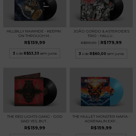
HILLBILLY RAWHIDE - KEEPIN´
JOÃO GORDO & ASTEROIDES
ON THROUGH M...
TRIO - HALLU...
R$159,99
R$179,99
R$199,99
3
x de
R$53,33
sem juros
3
x de
R$60,00
sem juros
THE RED LIGHTS GANG - GOD
THE MULLET MONSTER MAFIA -
SAID YES, BUT...
ADRENALIN EXP...
R$159,99
R$159,99