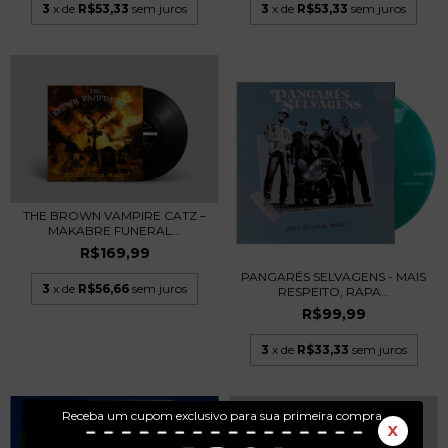
3
x de
R$53,33
sem juros
3
x de
R$53,33
sem juros
THE BROWN VAMPIRE CATZ –
MAKABRE FUNERAL...
R$169,99
PANGARÉS SELVAGENS - MAIS
3
x de
R$56,66
sem juros
RESPEITO, RAPA...
R$99,99
3
x de
R$33,33
sem juros
Receba um cupom exclusivo para sua primeira compra.
X