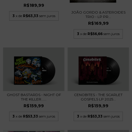
R$189,99
JOÃO GORDO & ASTEROIDES
3
x de
R$63,33
sem juros
TRIO - LP PR...
R$169,99
3
x de
R$56,66
sem juros
GHOST BASTARDS - NIGHT OF
CENOBITES - THE SCARLET
THE KILLER......
GOSPELS LP 2025...
R$159,99
R$159,99
3
x de
R$53,33
sem juros
3
x de
R$53,33
sem juros