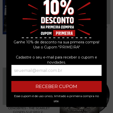
GHOST BASTARDS - NIGHT OF
THE KILLER......
R$179,99
TAMPA DO CAIXÃO - 7
COMPACTO 2018 PSYCHO...
Ganhe 10% de desconto na sua primeira compra!
3
x de
R$60,00
sem juros
R$49,99
Use o Cupom "PRIMEIRA"
3
x de
R$16,66
sem juros
Cadastre o seu e-mail para receber o cupom e
novidades.
RECEBER CUPOM
Esse cupom é de uso único, limitado a primeira compra no
site.
CENOBITES - THE SCARLET
GOSPELS LP RED 2...