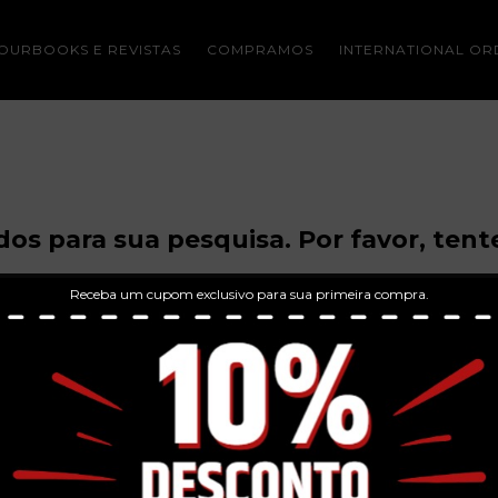
OURBOOKS E REVISTAS
COMPRAMOS
INTERNATIONAL OR
os para sua pesquisa. Por favor, tente
Receba um cupom exclusivo para sua primeira compra.
CONTATO
(19) 99303-3690
neves.records@gmail.com
Av Giaconda Cibin, 108 - Jardim Brasilia, Americana/SP