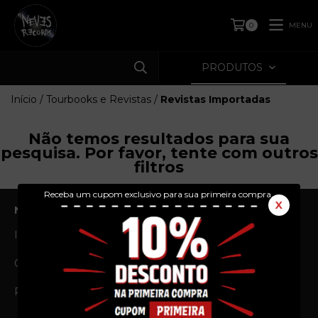
MENU
0
PRODUTOS
Início
/
Tourbooks e Revistas
/
Revistas Importadas
Não temos resultados para sua
pesquisa. Por favor, tente com outros
filtros
Receba um cupom exclusivo para sua primeira compra.
X
NAVEGAÇÃO
Início
Produtos
Quem Somos
Prazos e Envios
Política de Privacidade
Política de Troca e
Devolução