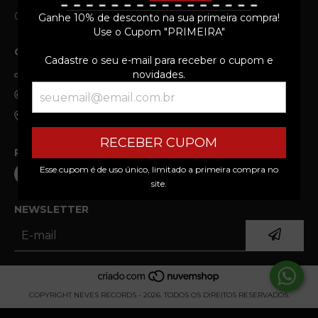
Contato
Newsletter
Ganhe 10% de desconto na sua primeira compra!
Use o Cupom "PRIMEIRA"
CONTATO
Cadastre o seu e-mail para receber o cupom e
(19) 99303-3690
novidades.
neves.records@gmail.com
Av Giaconda Cibin, 108 - Jardim Brasilia, Americana/SP
RECEBER CUPOM
REDES SOCIAIS
Esse cupom é de uso único, limitado a primeira compra no
site.
NEWSLETTER
COPYRIGHT NEVES RECORDS - 2026. TODOS OS DIREITOS RESERVADOS.