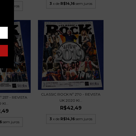
3
x de
R$14,16
sem juros
6
sem juros
CLASSIC ROCK Nº 270 - REVISTA
 257 - REVISTA
UK 2020 KI...
 KI...
R$42,49
,49
3
x de
R$14,16
sem juros
6
sem juros