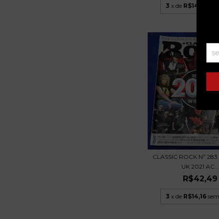
3
x de
R$14,16
sem
CLASSIC ROCK Nº 283 
UK 2021 AC..
R$42,49
3
x de
R$14,16
sem