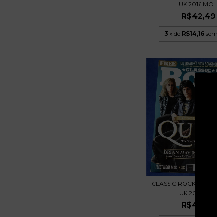
UK 2016 MO..
R$42,49
3
x de
R$14,16
sem
CLASSIC ROCK Nº 285 
UK 2021 QU..
R$42,49