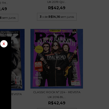
UK 2019 QU...
 TH...
R$42,49
,49
3
x de
R$14,16
sem juros
6
sem juros
X
CLASSIC ROCK Nº 224 - REVISTA
 225 - REVISTA
UK 2016 BL...
 ER...
R$42,49
,49