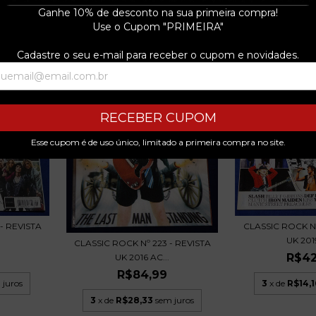
3
x de
R$14,16
sem juros
 juros
Ganhe 10% de desconto na sua primeira compra!
3
x de
R$14,1
Use o Cupom "PRIMEIRA"
Cadastre o seu e-mail para receber o cupom e novidades.
RECEBER CUPOM
Esse cupom é de uso único, limitado a primeira compra no site.
- REVISTA
CLASSIC ROCK Nº
.
UK 2019
CLASSIC ROCK Nº 223 - REVISTA
R$42
UK 2016 AC...
R$84,99
 juros
3
x de
R$14,1
3
x de
R$28,33
sem juros