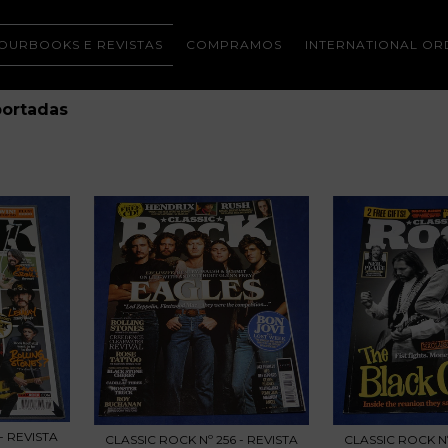
OURBOOKS E REVISTAS
COMPRAMOS
INTERNATIONAL OR
portadas
- REVISTA
CLASSIC ROCK Nº
CLASSIC ROCK Nº 256 - REVISTA