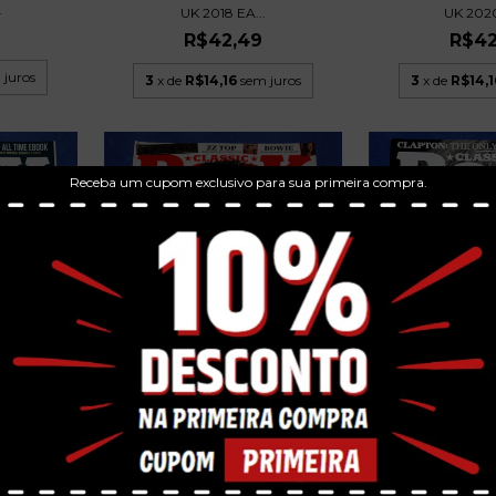
.
UK 2020
UK 2018 EA...
R$42
R$42,49
 juros
3
x de
R$14,1
3
x de
R$14,16
sem juros
Receba um cupom exclusivo para sua primeira compra.
CLASSIC ROCK Nº 217 - REVISTA
- REVISTA
CLASSIC ROCK Nº
UK 2015 JI...
.
UK 2016
R$42,49
R$42