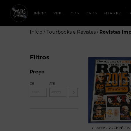
INÍCIO
VINIL
CDS
DVDS
FITAS K7
T
Início
Tourbooks e Revistas
Revistas Im
/
/
Filtros
Preço
DE
ATÉ
CLASSIC ROCK Nº 218 