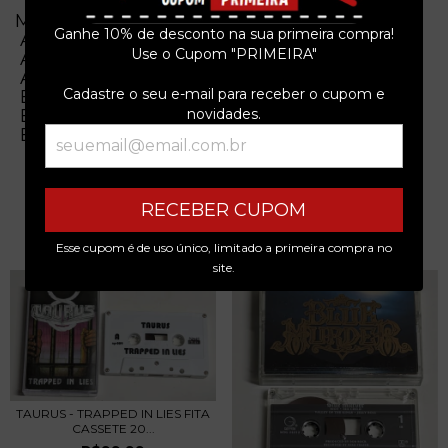
Musicas
Ganhe 10% de desconto na sua primeira compra!
A1 Infernal Rise
Use o Cupom "PRIMEIRA"
A2 False Messiah
A3 Nausea
Cadastre o seu e-mail para receber o cupom e
B1 Igreja Universal
B2 UxFxTx - United For Thrash (Live)
novidades.
B3 Deadly Sadistc Experiments (Live)
RECEBER CUPOM
PRODUTOS SIMILARES
Esse cupom é de uso único, limitado a primeira compra no
site.
TAURUS - TRAPPED IN LIES FITA
CASSETE 20...