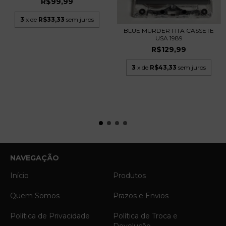
R$99,99
3
x de
R$33,33
sem juros
BLUE MURDER FITA CASSETE
USA 1989
R$129,99
3
x de
R$43,33
sem juros
NAVEGAÇÃO
Início
Produtos
Quem Somos
Prazos e Envios
Política de Privacidade
Política de Troca e