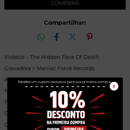
Compartilhar:
Violator - The Hidden Face Of Death
Gravadora = Maniac Force Records
Ano = 2018
Receba um cupom exclusivo para sua primeira compra.
X
Numero de Catalogo =
Pais de origem = Bolivia
Conservação = Ex(Capa) / Ex(Fita)
Obs. = Capa simples com Tracklist.