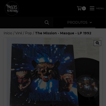
MENU
0
PRODUTOS
Início
/
Vinil
/
Pop
/
The Mission - Masque - LP 1992