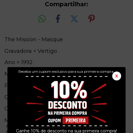
Compartilhar:
The Mission - Masque
Gravadora = Vertigo
Ano = 1992
Receba um cupom exclusivo para sua primeira compra.
Numero de Catalogo = 512 121-1
X
Pais de origem = Brasil
Conservação = Ex(Capa) / Ex(Vinil)
Obs. = Com encarte
Musicas
A1 Never Again (5:06)
A2 Shades Of Green (Part II) (3:59)
Ganhe 10% de desconto na sua primeira compra!