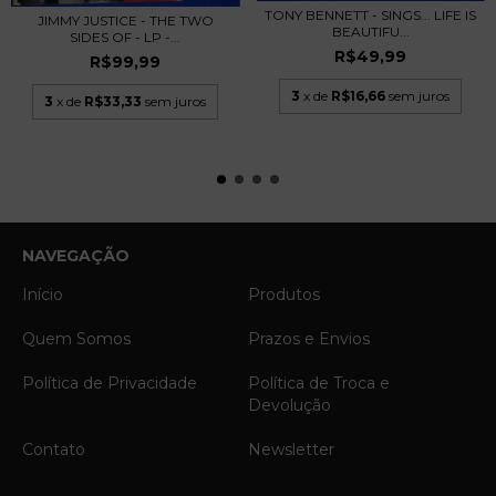
TONY BENNETT - SINGS... LIFE IS
JIMMY JUSTICE - THE TWO
BEAUTIFU...
SIDES OF - LP -...
R$49,99
R$99,99
3
x de
R$16,66
sem juros
3
x de
R$33,33
sem juros
NAVEGAÇÃO
Início
Produtos
Quem Somos
Prazos e Envios
Política de Privacidade
Política de Troca e
Devolução
Contato
Newsletter