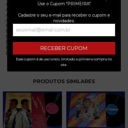
A3 Even You May Shine (4:41)
Use o Cupom "PRIMEIRA"
A4 Trail Of Scarlet (3:44)
A5 Spider And The Fly (4:47)
Cadastre o seu e-mail para receber o cupom e
A6 She Conjures Me Wings (2:48)
novidades.
B1 Sticks And Stones (4:45)
B2 Like A Child Again (3:38)
B3 Who Will Love Me Tomorrow? (4:09)
B4 You Make Me Breathe (4:36)
B5 From One Jesus To Another (3:50)
RECEBER CUPOM
B6 Until There's Another Sunrise (5:33)
Esse cupom é de uso único, limitado a primeira compra no
site.
PRODUTOS SIMILARES