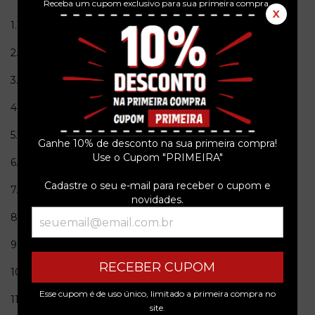
Receba um cupom exclusivo para sua primeira compra.
X
1.The Sunny Side Of The Street
2:42
2.If I Should Fall From Grace With God
2:19
3.Lorelei
3:31
4.Thousands Are Sailing
5:25
5.White City
2:31
Ganhe 10% de desconto na sua primeira compra!
Use o Cupom "PRIMEIRA"
6.Fairytale Of New York
4:31
Cadastre o seu e-mail para receber o cupom e
7.Fiesta
4:12
novidades.
8.Rain Street
4:00
9.Turkish Song Of The Damned
3:25
RECEBER CUPOM
10.Summer In Siam
4:05
Esse cupom é de uso único, limitado a primeira compra no
11.Misty Morning, Albert Bridge
3:01
site.