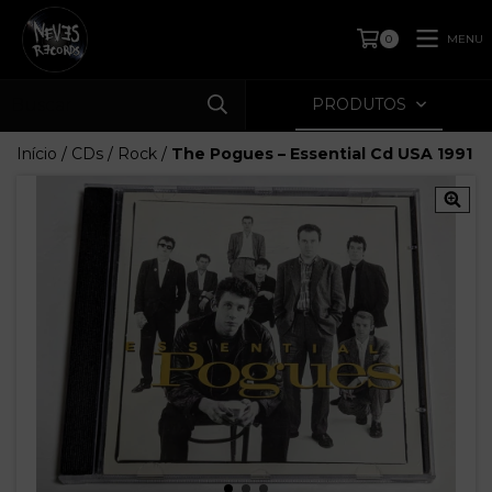
MENU
0
PRODUTOS
Início
/
CDs
/
Rock
/
The Pogues – Essential Cd USA 1991