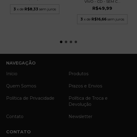
VIVO - CD - SEM C...
R$49,99
3
x de
R$8,33
sem juros
3
x de
R$16,66
sem juros
NAVEGAÇÃO
Início
Produtos
Quem Somos
Prazos e Envios
Política de Privacidade
Política de Troca e
Devolução
Contato
Newsletter
CONTATO