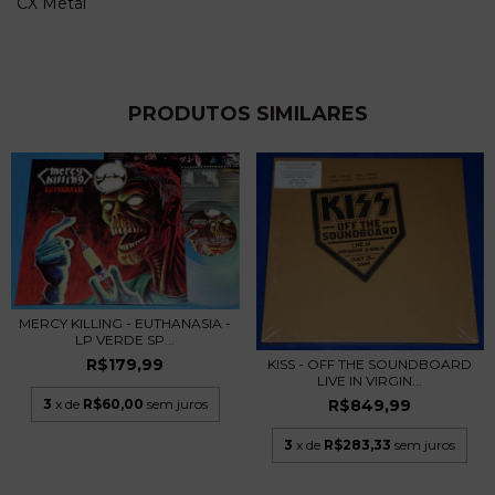
CX Metal
PRODUTOS SIMILARES
MERCY KILLING - EUTHANASIA -
LP VERDE SP...
R$179,99
KISS - OFF THE SOUNDBOARD
LIVE IN VIRGIN...
3
x de
R$60,00
sem juros
R$849,99
3
x de
R$283,33
sem juros