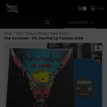
MENU
0
PRODUTOS
Início
/
Vinil
/
Heavy Metal | Hard Rock
/
The Accüsed – Oh, Martha! Lp Canada 2006