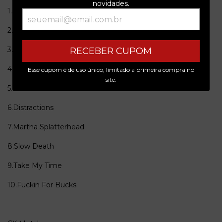
novidades.
1.Stay Dead
2.Scream And Die
3.Of The Body
RECEBER CUPOM
4.13 Letters
Esse cupom é de uso único, limitado a primeira compra no
site.
5.Have You Ever Been Mellow?
6.Distractions
7.Martha Splatterhead
8.Slow Death
9.Take My Time
10.Fuckin For Bucks