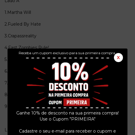
Lado A
1.Martha Will
2.Fueled By Hate
3.Crapassreality
4.Fast Zombies Rule!
Receba um cupom exclusivo para sua primeira compra.
X
5.Dying On The Vine
6.Hooker Fortified Pork Products
7.Life Kills On
8.National Embalming School
9.Filth Hounds Of Hades
Ganhe 10% de desconto na sua primeira compra!
Use o Cupom "PRIMEIRA"
Lado B
Cadastre o seu e-mail para receber o cupom e