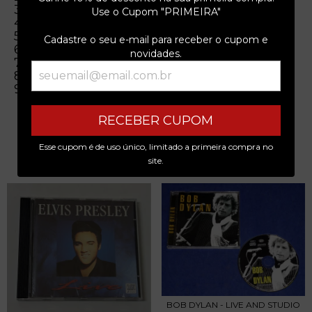
3 Writing On The Wall (7:08)
Use o Cupom "PRIMEIRA"
4 Turn It Up (3:36)
5 Street Rats (3:36)
Cadastre o seu e-mail para receber o cupom e
6 Together (5:52)
novidades.
7 Light My Way (3:00)
8 Hammerdown (4:07)
9 I Love You So I Told You A Lie (3:47)
RECEBER CUPOM
Esse cupom é de uso único, limitado a primeira compra no
PRODUTOS SIMILARES
site.
BOB DYLAN - LIVE AND STUDIO