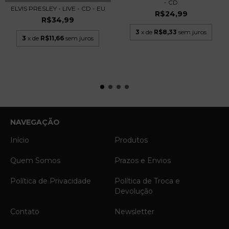
- CD
ELVIS PRESLEY - LIVE - CD - EU
R$24,99
R$34,99
3
x de
R$8,33
sem juros
3
x de
R$11,66
sem juros
NAVEGAÇÃO
Início
Produtos
Quem Somos
Prazos e Envios
Política de Privacidade
Política de Troca e
Devolução
Contato
Newsletter