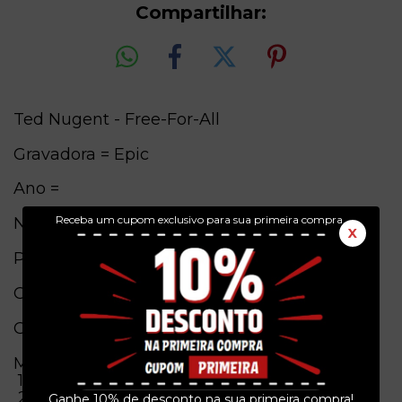
Compartilhar:
Ted Nugent - Free-For-All
Gravadora = Epic
Ano =
Receba um cupom exclusivo para sua primeira compra.
Numero de Catalogo = EK 34121
X
Pais de origem = USA
Conservação = Ex(Capa) / Ex(Cd)
Obs. = Original
Musicas
1 Free-For-All (3:20)
2 Dog Eat Dog (4:02)
Ganhe 10% de desconto na sua primeira compra!