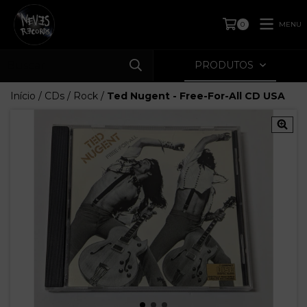
MENU
0
PRODUTOS
Início
/
CDs
/
Rock
/
Ted Nugent - Free-For-All CD USA