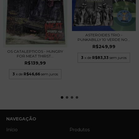
ASTEROIDES TRIO -
PUNKABILLY 10 VERDE NO...
R$249,99
OS CATALEPTICOS - HUNGRY
FOR MEAT THIRST...
3
x de
R$83,33
sem juros
R$139,99
3
x de
R$46,66
sem juros
NAVEGAÇÃO
Início
Produtos