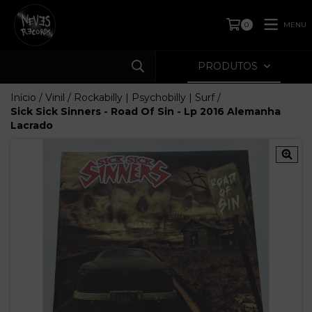
MENU
0
PRODUTOS
Início
/
Vinil
/
Rockabilly | Psychobilly | Surf
/
Sick Sick Sinners - Road Of Sin - Lp 2016 Alemanha
Lacrado