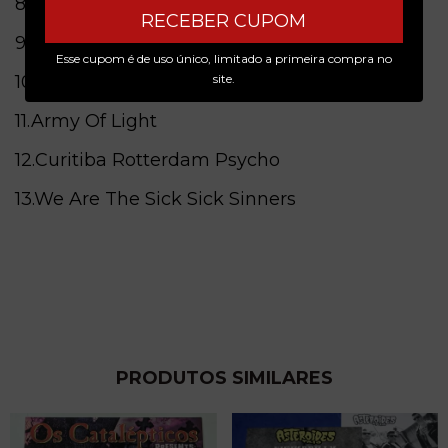
8.Zombie's Union
RECEBER CUPOM
9.Cold Blood Killer
Esse cupom é de uso único, limitado a primeira compra no
10.Voodoo Queen
site.
11.Army Of Light
12.Curitiba Rotterdam Psycho
13.We Are The Sick Sick Sinners
PRODUTOS SIMILARES