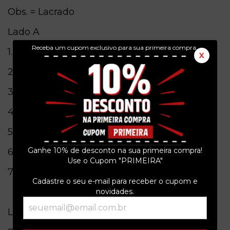
Obs. = Lacrado
Lado A
Receba um cupom exclusivo para sua primeira compra.
1.Evil Cabin
X
2.Nitro Girl
3.Beer And Flesh Meat
4.Bloody Hands
5.Miss Joana
Ganhe 10% de desconto na sua primeira compra!
6.White Sand Hills
Use o Cupom "PRIMEIRA"
7.Road Of Sin
Cadastre o seu e-mail para receber o cupom e
novidades.
Lado B