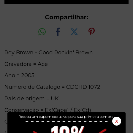
Compartilhar:
Roy Brown - Good Rockin' Brown
Gravadora = Ace
Ano = 2005
Numero de Catalogo = CDCHD 1072
Pais de origem = UK
Conservação = Ex(Capa) / Ex(Cd)
Receba um cupom exclusivo para sua primeira compra.
Obs. = Original
X