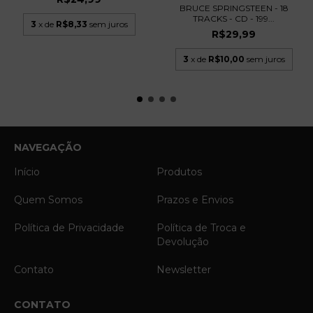
BRUCE SPRINGSTEEN - 18
TRACKS - CD - 199...
3
x de
R$8,33
sem juros
R$29,99
3
x de
R$10,00
sem juros
NAVEGAÇÃO
Início
Produtos
Quem Somos
Prazos e Envios
Política de Privacidade
Política de Troca e
Devolução
Contato
Newsletter
CONTATO