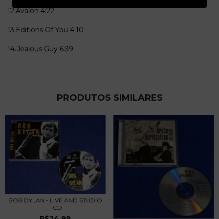
12.Avalon
4:22
13.Editions Of You
4:10
14.Jealous Guy 6:39
PRODUTOS SIMILARES
BOB DYLAN - LIVE AND STUDIO
- CD
R$24,99