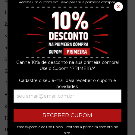
Musicas
Receba um cupom exclusivo para sua primeira compra.
X
1.India
0:51
2.Can't Let Go
5:19
3.While My Heart Is Still Beating
3:52
4.Out Of The Blue
4:24
5.Dance Away
3:47
Ganhe 10% de desconto na sua primeira compra!
Use o Cupom "PRIMEIRA"
6.Impossible Guitar
3:42
Cadastre o seu e-mail para receber o cupom e
7.A Song For Europe
6:22
novidades.
8.Love Is The Drug
3:51
9.Like A Hurricane 7:44
RECEBER CUPOM
10.My Only Love
7:16
Esse cupom é de uso único, limitado a primeira compra no
11.Both Ends Burning
5:33
site.