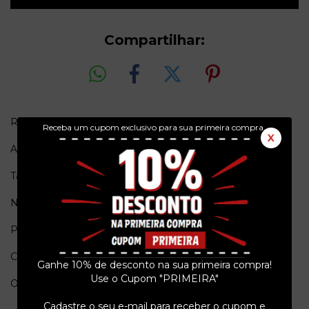
Compartilhar:
Rock Brigade Nº 83
Receba um cupom exclusivo para sua primeira compra.
X
Ano = 1993
Tamanho = 30cm x 21cm
Número de páginas = 68
Pais de origem = Brasil
Conservação = Ex
Ganhe 10% de desconto na sua primeira compra!
Use o Cupom "PRIMEIRA"
Obs. = Sem poster.
Cadastre o seu e-mail para receber o cupom e