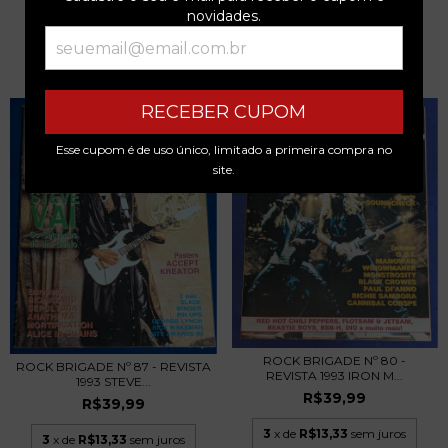
novidades.
PRODUTOS SIMILARES
RECEBER CUPOM
Esse cupom é de uso único, limitado a primeira compra no
site.
ROCK BRIGADE Nº 80 -
ROCK BRIGADE Nº 87 - REVISTA
REVISTA 1993 IRON M...
1993 STEVE...
R$39,99
R$39,99
3
x de
R$13,33
sem juros
3
x de
R$13,33
sem juros