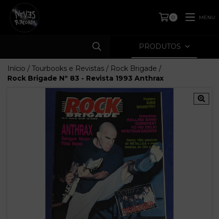
MENU
0
PRODUTOS
Início
/
Tourbooks e Revistas
/
Rock Brigade
/
Rock Brigade Nº 83 - Revista 1993 Anthrax