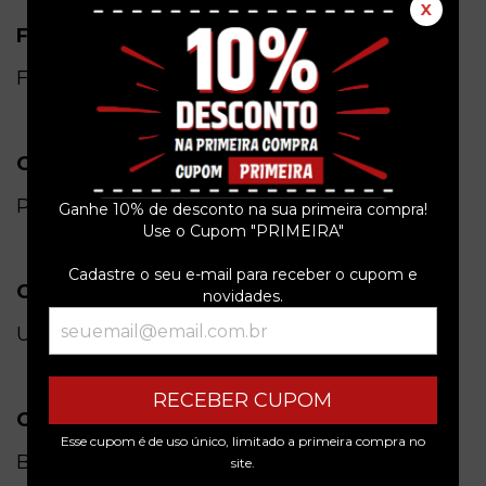
X
Formato
Físico
Gênero
Pop
Ganhe 10% de desconto na sua primeira compra!
Use o Cupom "PRIMEIRA"
Cadastre o seu e-mail para receber o cupom e
Condição do item
novidades.
Usado
RECEBER CUPOM
Origem
Esse cupom é de uso único, limitado a primeira compra no
Brasil
site.