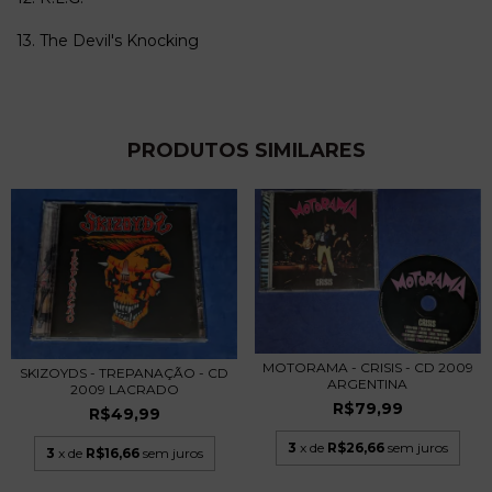
13. The Devil's Knocking
PRODUTOS SIMILARES
MOTORAMA - CRISIS - CD 2009
SKIZOYDS - TREPANAÇÃO - CD
ARGENTINA
2009 LACRADO
R$79,99
R$49,99
3
x de
R$26,66
sem juros
3
x de
R$16,66
sem juros