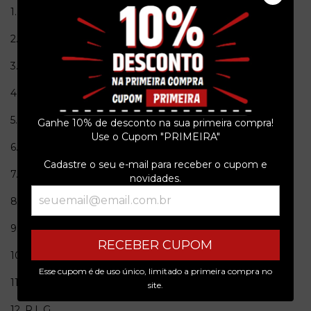
1. Honky Tonk Devil Girl
2. (What A) Bad Luck
3. Twin-Set Girl
4. I'm Down
5. 36 Bucks
Ganhe 10% de desconto na sua primeira compra!
Use o Cupom "PRIMEIRA"
6. Ballad Of A Killer Train
Cadastre o seu e-mail para receber o cupom e
7. In The Barbershop
novidades.
8. Burning Eyes
9. Moonshine Queen
RECEBER CUPOM
10. Lord Gave Me A Sign
Esse cupom é de uso único, limitado a primeira compra no
11. Mason Jar Blues
site.
12. R.L.G.