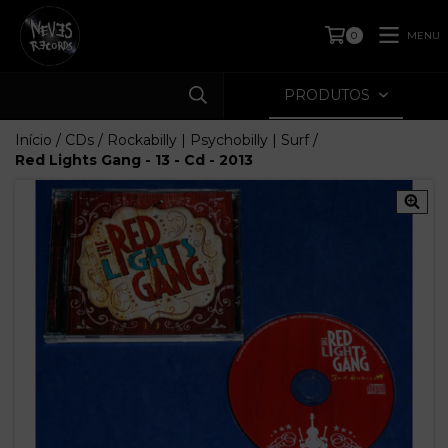
MENU
0
PRODUTOS
Início
/
CDs
/
Rockabilly | Psychobilly | Surf
/
Red Lights Gang - 13 - Cd - 2013