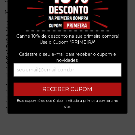
Obs. = Original
Musicas
1 Espere Aqui Por Mim
2 Simples Toque
3 Arrepiado
4 Rolê Na Estrada
Ganhe 10% de desconto na sua primeira compra!
5 Vamos Curtir Uma Juntos
Use o Cupom "PRIMEIRA"
6 Caminho Novo
7 Já Faz Tempo
Cadastre o seu e-mail para receber o cupom e
8 Voar Alto
novidades.
9 Vampiros
10 Isso Me Irrita
11 Ruas Da Cidade
12 Berro
13 Depois Das Onze
RECEBER CUPOM
14 Planeta Rock
15 Sai Dessa Vida
Esse cupom é de uso único, limitado a primeira compra no
16 Nada A Perder
site.
17 Mamãe Da Rua