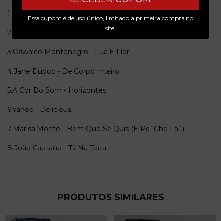
1.João Bosco - Jade
Esse cupom é de uso único, limitado a primeira compra no
site.
2.Wander Taffo - Pra Dizer Adeus
3.Oswaldo Montenegro - Lua E Flor
4.Jane Duboc - De Corpo Inteiro
5.A Cor Do Som - Horizontes
6.Yahoo - Delicious
7.Marisa Monte - Bem Que Se Quis (E Po´Che Fa´)
8.João Caetano - Tá Na Terra
PRODUTOS SIMILARES