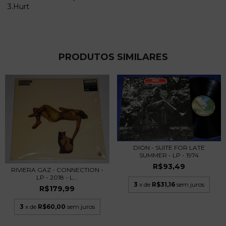
3.Hurt
PRODUTOS SIMILARES
DION - SUITE FOR LATE
SUMMER - LP - 1974
R$93,49
RIVIERA GAZ - CONNECTION -
LP - 2018 - L...
3
x de
R$31,16
sem juros
R$179,99
3
x de
R$60,00
sem juros