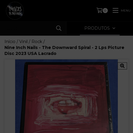
MENU
0
PRODUTOS
Início
/
Vinil
/
Rock
/
Nine Inch Nails - The Downward Spiral - 2 Lps Picture
Disc 2023 USA Lacrado