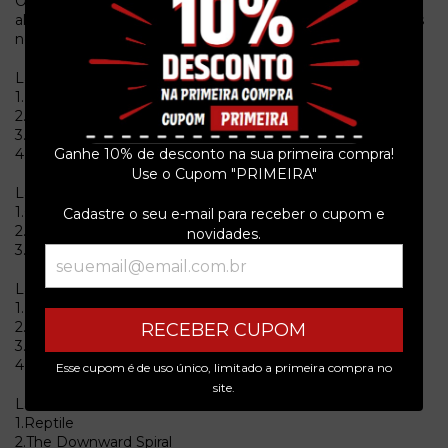
Obs. = Rarissima edição em Duplo Picture Disc, com capa
alternativa e limitada em 500 copias. Esgotou em minutos
no site da Interscope. Lacrado.
Lado A
1.Mr. Self Destruct
2.Piggy
3.Heresy
4.March Of The Pigs
Ganhe 10% de desconto na sua primeira compra!
Use o Cupom "PRIMEIRA"
Lado B
1.Closer
Cadastre o seu e-mail para receber o cupom e
2.Ruiner
novidades.
3.The Becoming
Lado C
1.I Do Not Want This
2.Big Man With A Gun
RECEBER CUPOM
3.A Warm Place
4.Eraser
Esse cupom é de uso único, limitado a primeira compra no
site.
Lado D
1.Reptile
2.The Downward Spiral