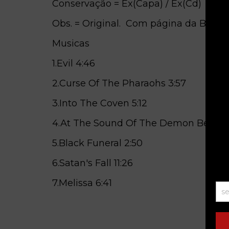
Conservação = Ex(Capa) / Ex(Cd)
Obs. = Original. Com página da Blue
Musicas
1.Evil
4:46
2.Curse Of The Pharaohs
3:57
3.Into The Coven
5:12
4.At The Sound Of The Demon Bell
5:
5.Black Funeral
2:50
6.Satan's Fall
11:26
7.Melissa
6:41