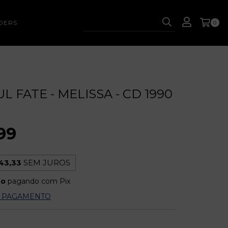
DERS
0
 FATE - MELISSA - CD 1990
99
43,33
SEM JUROS
to
pagando com Pix
E PAGAMENTO