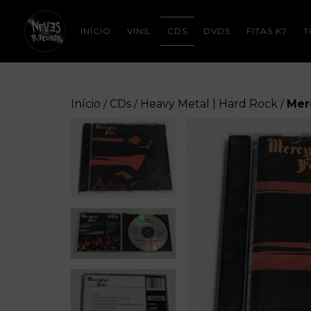
INÍCIO
VINIL
CDS
DVDS
FITAS K7
T
Início
CDs
Heavy Metal | Hard Rock
Mer
/
/
/