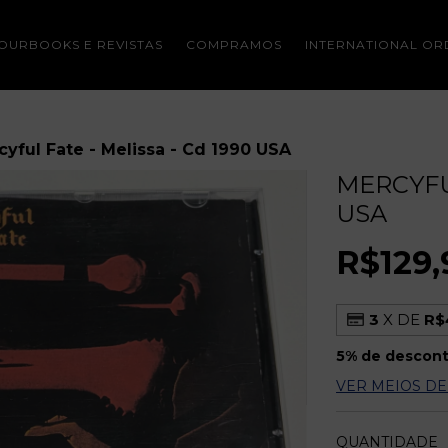
OURBOOKS E REVISTAS
COMPRAMOS
INTERNATIONAL OR
cyful Fate - Melissa - Cd 1990 USA
MERCYFUL
USA
R$129,
3
X DE
R$
5% de descon
VER MEIOS D
QUANTIDADE