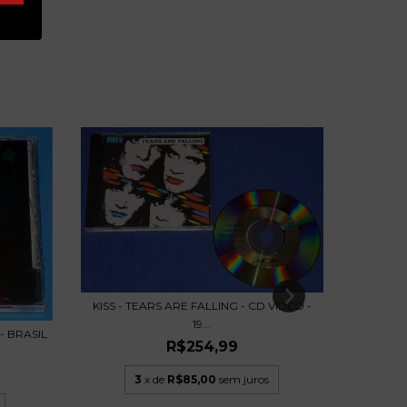
KISS - TEARS ARE FALLING - CD VIDEO -
19...
- BRASIL
ASS FL
R$254,99
3
x de
R$85,00
sem juros