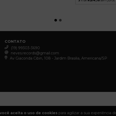
3
x de
R$14,16
sem juros
CONTATO
(19) 99303-3690
neves.records@gmail.com
Av Giaconda Cibin, 108 - Jardim Brasilia, Americana/SP
você aceita o uso de cookies
para agilizar a sua experiência 