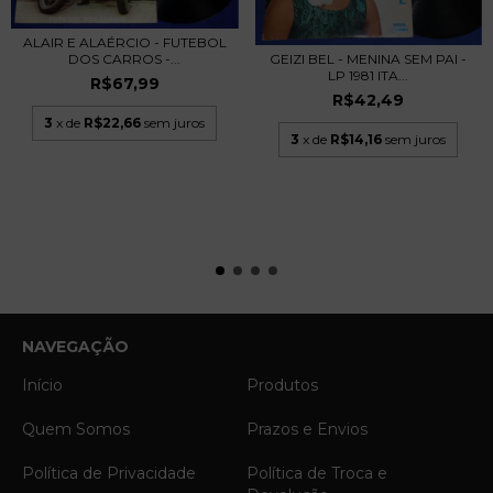
ALAIR E ALAÉRCIO - FUTEBOL
GEIZI BEL - MENINA SEM PAI -
DOS CARROS -...
LP 1981 ITA...
R$67,99
R$42,49
3
x de
R$22,66
sem juros
3
x de
R$14,16
sem juros
NAVEGAÇÃO
Início
Produtos
Quem Somos
Prazos e Envios
Política de Privacidade
Política de Troca e