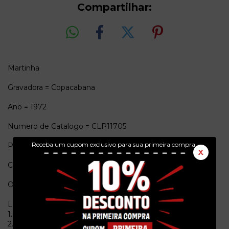
Compartilhar:
Martinha
Gravadora = Copacabana
Ano = 1972
Numero de Catalogo = CLP11705
Receba um cupom exclusivo para sua primeira compra.
Pais de origem = Brasil
X
Conservação = Ex(Capa) / Ex(Vinil com adesivo no selo)
Obs. = Capa simples, sem encarte.
Lado A
1.Sua
2.Como Dizer? (Oh Babe What Would You Say)