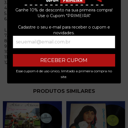
3.Corrente Forte
4.A Canção Do Nosso Amor
Ganhe 10% de desconto na sua primeira compra!
5.Não Me Procures
Use o Cupom "PRIMEIRA"
6.Estrada Minha
Cadastre o seu e-mail para receber o cupom e
Lado B
novidades.
7.Olha
8.Whispering
9.Cantiga Nº 1
10.No Fim Do Corredor
11.Amanhecer
RECEBER CUPOM
12.Come Le Viole
Esse cupom é de uso único, limitado a primeira compra no
site.
PRODUTOS SIMILARES