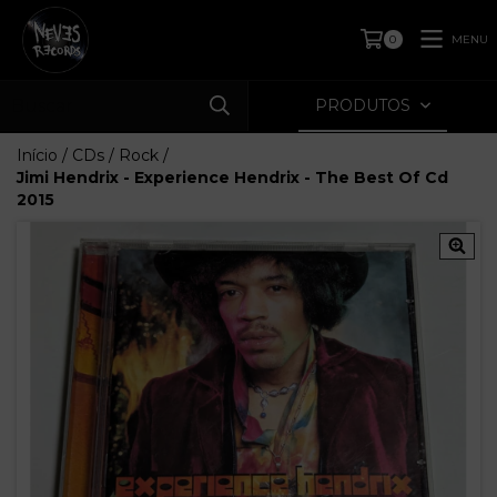
MENU
0
PRODUTOS
Início
/
CDs
/
Rock
/
Jimi Hendrix - Experience Hendrix - The Best Of Cd
2015