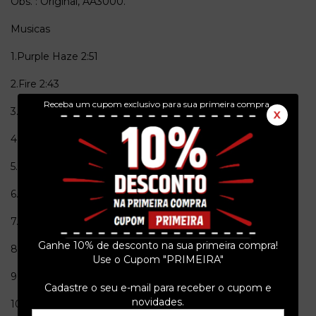
Obs. : Original, AA3000.
Musicas
1.Purple Haze
2:51
2.Fire
2:43
Receba um cupom exclusivo para sua primeira compra.
3.The Wind Cries Mary
3:20
X
4.Hey Joe
3:29
5.All Along The Watchtower
3:58
6.Foxy Lady
3:18
7.Crosstown Traffic
2:19
Ganhe 10% de desconto na sua primeira compra!
8.Manic Depression
3:42
Use o Cupom "PRIMEIRA"
9.Little Wing
2:25
Cadastre o seu e-mail para receber o cupom e
novidades.
10.If 6 Was 9
5:34