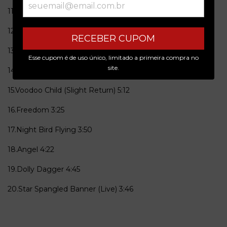
11.Stone Free
3:36
12.Bold As Love
4:11
RECEBER CUPOM
13.Castles Made Of Sand
2:47
Esse cupom é de uso único, limitado a primeira compra no
site.
14.Red House
3:50
15.Voodoo Child (Slight Return)
5:12
16.Freedom
3:25
17.Night Bird Flying
3:50
18.Angel
4:22
19.Dolly Dagger
4:45
20.Star Spangled Banner (Live)
3:46