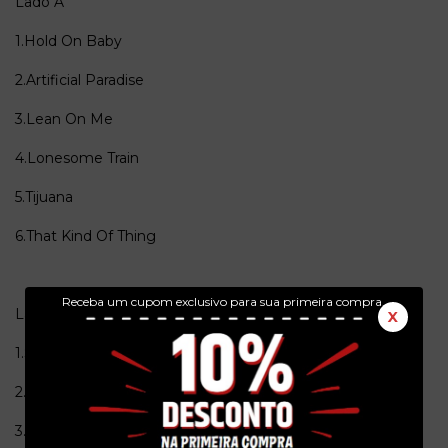
Lado A
1.Hold On Baby
2.Artificial Paradise
3.Lean On Me
4.Lonesome Train
5.Tijuana
6.That Kind Of Thing
Receba um cupom exclusivo para sua primeira compra.
Lado B
X
1.Shanghaid
2.River Boat Song
3.No Time