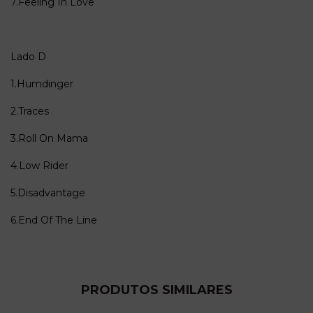
7.Feeling In Love
Lado D
1.Humdinger
2.Traces
3.Roll On Mama
4.Low Rider
5.Disadvantage
6.End Of The Line
PRODUTOS SIMILARES