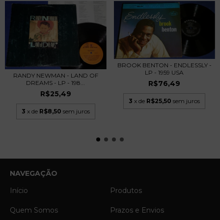
BROOK BENTON - ENDLESSLY -
LP - 1959 USA
RANDY NEWMAN - LAND OF
DREAMS - LP - 198...
R$76,49
R$25,49
3
x de
R$25,50
sem juros
3
x de
R$8,50
sem juros
NAVEGAÇÃO
Início
Produtos
Quem Somos
Prazos e Envios