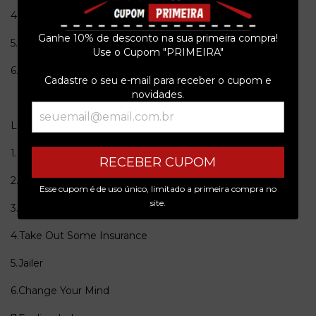
4.Who's Talking
Ganhe 10% de desconto na sua primeira compra!
5.Shady Grove
Use o Cupom "PRIMEIRA"
6.New Orleans
Cadastre o seu e-mail para receber o cupom e
novidades.
Lado C
1.Lady Luck
RECEBER CUPOM
2.She's In Love
Esse cupom é de uso único, limitado a primeira compra no
site.
3.Passion
4.Take Out Some Insurance
5.Jailer
6.Change Your Mind