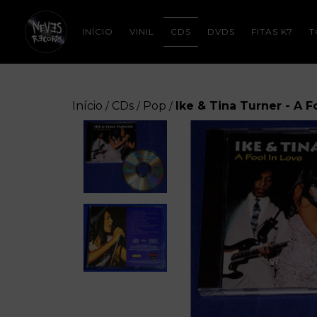
INÍCIO
VINIL
CDS
DVDS
FITAS K7
T
Início
CDs
Pop
Ike & Tina Turner - A F
/
/
/