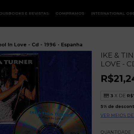
OURBOOKS E REVISTAS
COMPRAMOS
INTERNATIONAL OR
ool In Love - Cd - 1996 - Espanha
IKE & TI
LOVE - C
R$21,2
3
X DE
R$
5% de descon
VER MEIOS D
QUANTIDADE