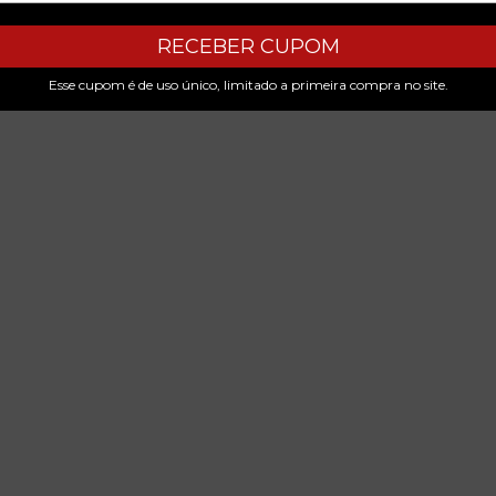
RECEBER CUPOM
Esse cupom é de uso único, limitado a primeira compra no site.