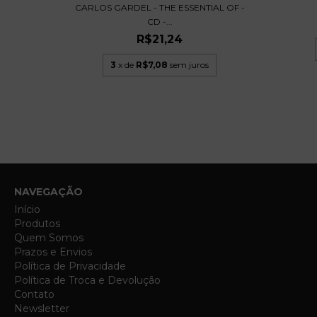
CARLOS GARDEL - THE ESSENTIAL OF -
CD -...
ECTION -
R$21,24
3
x de
R$7,08
sem juros
NAVEGAÇÃO
Início
Produtos
Quem Somos
Prazos e Envios
Política de Privacidade
Política de Troca e Devolução
Contato
Newsletter