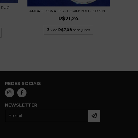
R RUG
CHRIS D
ANDRU DONALDS - LOVIN' YOU - CD SIN...
R$21,24
3
x de
R$7,08
sem juros
REDES SOCIAIS
NEWSLETTER