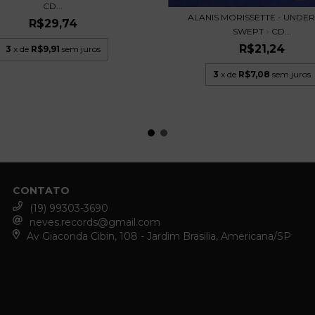
CD...
ALANIS MORISSETTE - UNDE
R$29,74
SWEPT - CD...
R$21,24
3
x de
R$9,91
sem juros
3
x de
R$7,08
sem juros
CONTATO
(19) 99303-3690
neves.records@gmail.com
Av Giaconda Cibin, 108 - Jardim Brasilia, Americana/SP