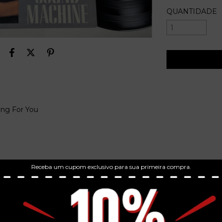
QUANTIDADE
ing For You
Receba um cupom exclusivo para sua primeira compra.