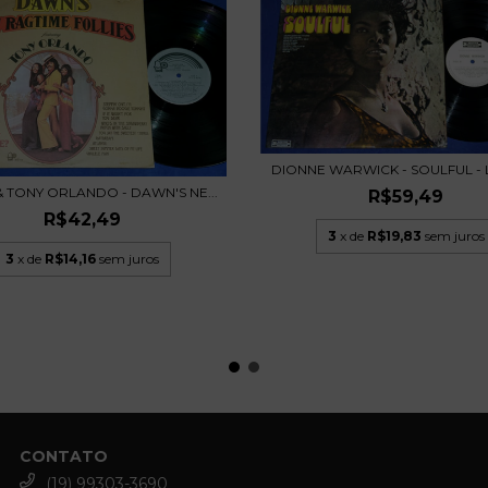
DIONNE WARWICK - SOULFUL - L
 TONY ORLANDO - DAWN'S NE...
R$59,49
R$42,49
3
x de
R$19,83
sem juros
3
x de
R$14,16
sem juros
CONTATO
(19) 99303-3690