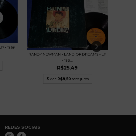
P - 1969
RANDY NEWMAN - LAND OF DREAMS - LP
JIMMY B
- 198...
R$25,49
3
x de
R$8,50
sem juros
REDES SOCIAIS