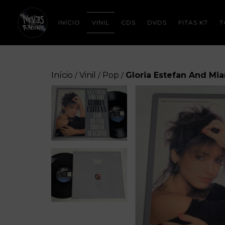
INÍCIO
VINIL
CDS
DVDS
FITAS K7
T
Início
Vinil
Pop
Gloria Estefan And Mi
/
/
/