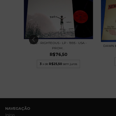
E IS
DAG - RIGHTEOUS - LP - 1995 - USA -
DAWN &
PROM...
R$76,50
3
x de
R$25,50
sem juros
NAVEGAÇÃO
Início