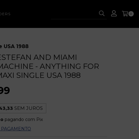
DERS
0
le USA 1988
ESTEFAN AND MIAMI
ACHINE - ANYTHING FOR
AXI SINGLE USA 1988
99
43,33
SEM JUROS
to
pagando com Pix
E PAGAMENTO