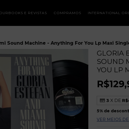
OURBOOKS E REVISTAS
COMPRAMOS
INTERNATIONAL OR
ami Sound Machine - Anything For You Lp Maxi Sing
GLORIA 
SOUND M
YOU LP M
R$129,
3
X DE
R$
5% de descon
VER MEIOS D