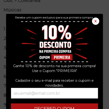
Obs. = Coletânea.
Músicas
Receba um cupom exclusivo para sua primeira compra.
X
1.Dia Branco
2:56
2.Canta Coração
4:24
3.Terra À Vista
2:52
4.Caravelas
2:33
Ganhe 10% de desconto na sua primeira compra!
5.Chorando E Cantando 4:14
Use o Cupom "PRIMEIRA"
6.Inclinações Musicais
2:38
Cadastre o seu e-mail para receber o cupom e
7.Menina Do Lido
3:15
novidades.
8.Canção Da Despedida
4:38
9.Moça Bonita
2:12
RECEBER CUPOM