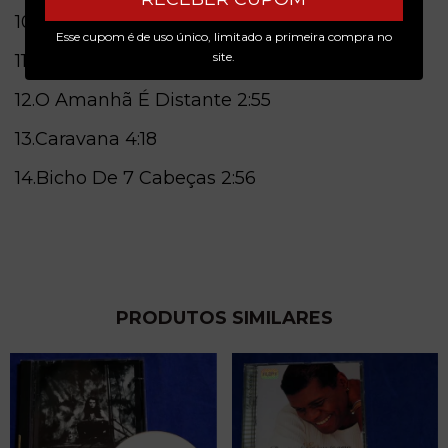
10.Acende-me
3:04
Esse cupom é de uso único, limitado a primeira compra no
site.
11.Sabor Colorido
2:27
12.O Amanhã É Distante
2:55
13.Caravana
4:18
14.Bicho De 7 Cabeças 2:56
PRODUTOS SIMILARES