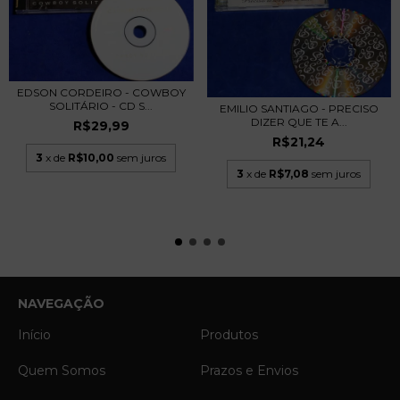
EDSON CORDEIRO - COWBOY
SOLITÁRIO - CD S...
EMILIO SANTIAGO - PRECISO
DIZER QUE TE A...
R$29,99
R$21,24
3
x de
R$10,00
sem juros
3
x de
R$7,08
sem juros
NAVEGAÇÃO
Início
Produtos
Quem Somos
Prazos e Envios