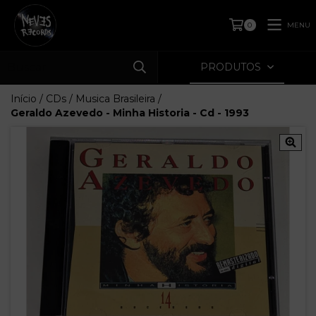
MENU
0
PRODUTOS
Início
/
CDs
/
Musica Brasileira
/
Geraldo Azevedo - Minha Historia - Cd - 1993