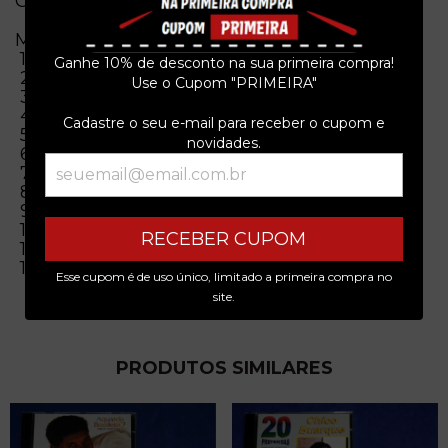
Obs. = Original
Musicas
1 Não É Tão Real
Ganhe 10% de desconto na sua primeira compra!
2 No Horizonte
Use o Cupom "PRIMEIRA"
3 Sempre Procurando
4 Mais Além
Cadastre o seu e-mail para receber o cupom e
5 O Viajante
novidades.
6 Só Distância
7 Nicodemo
8 Dor E Silêncio
9 Turma 8
10 15 Minutinhos
RECEBER CUPOM
11 Hey Hey
12 Até O Sol Aparecer
Esse cupom é de uso único, limitado a primeira compra no
site.
PRODUTOS SIMILARES