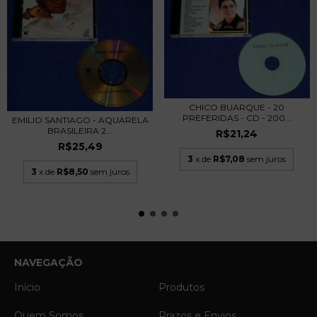
CHICO BUARQUE - 20
PREFERIDAS - CD - 200...
EMILIO SANTIAGO - AQUARELA
BRASILEIRA 2...
R$21,24
R$25,49
3
x de
R$7,08
sem juros
3
x de
R$8,50
sem juros
NAVEGAÇÃO
Início
Produtos
Quem Somos
Prazos e Envios