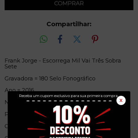
Compartilhar:
Frank Jorge - Escorrega Mil Vai Três Sobra
Sete
Gravadora = 180 Selo Fonográfico
Ano = 2016
Receba um cupom exclusivo para sua primeira compra.
X
Numero de Catalogo = 180-CD/045
Pais de origem = Brasil
Conservação = Ex(Capa) / Ex(Cd)