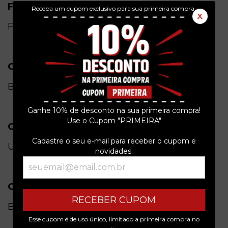
Formato
Receba um cupom exclusivo para sua primeira compra.
X
Físico
Gênero
Blues
Ganhe 10% de desconto na sua primeira compra!
Use o Cupom "PRIMEIRA"
Condição do item
Cadastre o seu e-mail para receber o cupom e
Usado
novidades.
Origem
RECEBER CUPOM
Brasil
Esse cupom é de uso único, limitado a primeira compra no