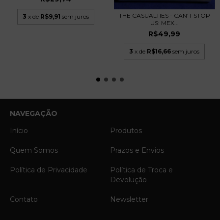
THE CASUALTIES - CAN'T STOP
3
x de
R$9,91
sem juros
US: MEX...
R$49,99
3
x de
R$16,66
sem juros
NAVEGAÇÃO
Início
Produtos
Quem Somos
Prazos e Envios
Política de Privacidade
Política de Troca e
Devolução
Contato
Newsletter