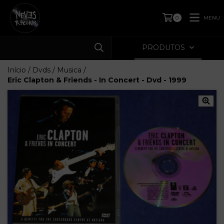
MENU
0
PRODUTOS
Início
/
Dvds
/
Musica
/
Eric Clapton & Friends - In Concert - Dvd - 1999