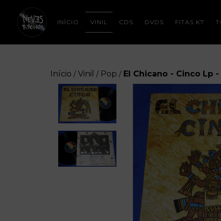
INÍCIO
VINIL
CDS
DVDS
FITAS K7
T
Início
Vinil
Pop
El Chicano - Cinco Lp 
/
/
/