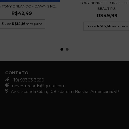
TONY BENNETT - SINGS... LIF
 TONY ORLANDO - DAWN'S NE...
BEAUTIFU...
R$42,49
R$49,99
3
x de
R$14,16
sem juros
3
x de
R$16,66
sem juros
CONTATO
(19) 99303-3690
neves.records@gmail.com
Av Giaconda Cibin, 108 - Jardim Brasilia, Americana/SP