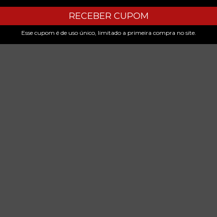
RECEBER CUPOM
Esse cupom é de uso único, limitado a primeira compra no site.