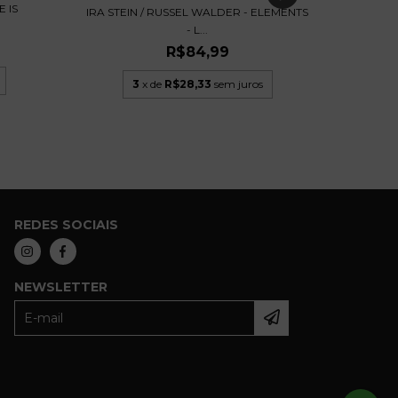
E IS
IRA STEIN / RUSSEL WALDER - ELEMENTS
- L...
R$84,99
3
x de
R$28,33
sem juros
REDES SOCIAIS
NEWSLETTER