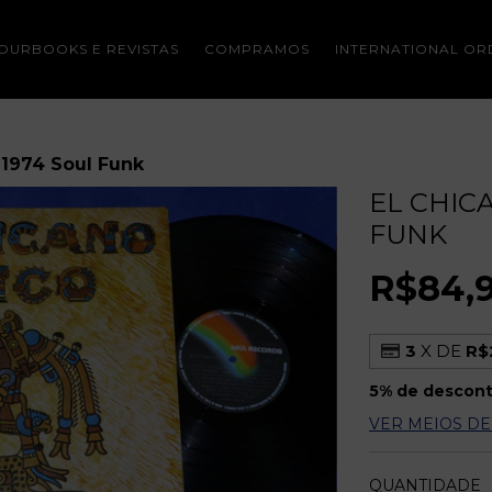
OURBOOKS E REVISTAS
COMPRAMOS
INTERNATIONAL OR
- 1974 Soul Funk
EL CHICA
FUNK
R$84,
3
X DE
R$
5% de descon
VER MEIOS D
QUANTIDADE