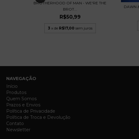
BROTHERHOOD OF MAN - WE'RE THE
DAWN &
AMS - LP
BROT...
R$50,99
3
x de
R$17,00
sem juros
NAVEGAÇÃO
Início
Produtos
Quem Somos
Prazos e Envios
Política de Privacidade
Política de Troca e Devolução
Contato
Newsletter