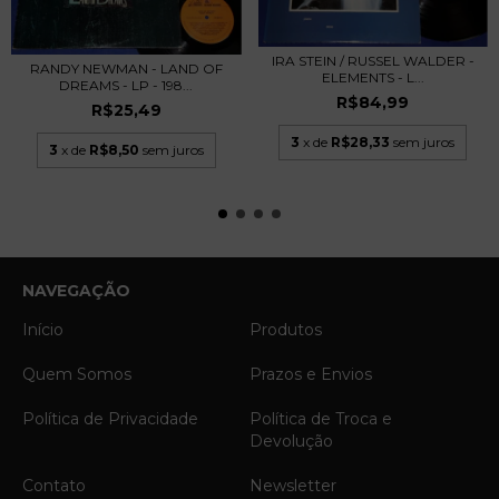
IRA STEIN / RUSSEL WALDER -
RANDY NEWMAN - LAND OF
ELEMENTS - L...
DREAMS - LP - 198...
R$84,99
R$25,49
3
x de
R$28,33
sem juros
3
x de
R$8,50
sem juros
NAVEGAÇÃO
Início
Produtos
Quem Somos
Prazos e Envios
Política de Privacidade
Política de Troca e
Devolução
Contato
Newsletter