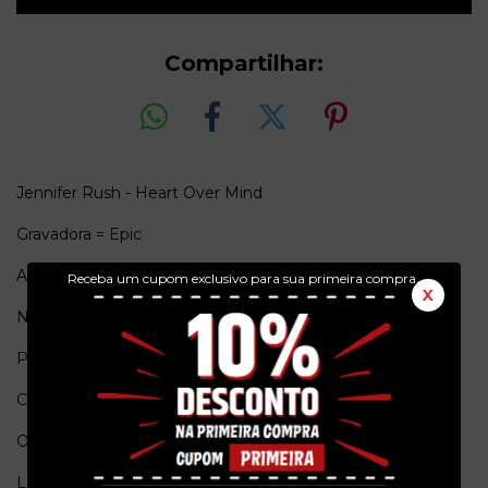
Compartilhar:
Jennifer Rush - Heart Over Mind
Gravadora = Epic
Ano = 1987
Receba um cupom exclusivo para sua primeira compra.
X
Numero de Catalogo = 144937
Pais de origem = Brasil
Conservação = Ex(Capa) / Ex(Vinil)
Obs. = Edição promocional, com release.
Lado A