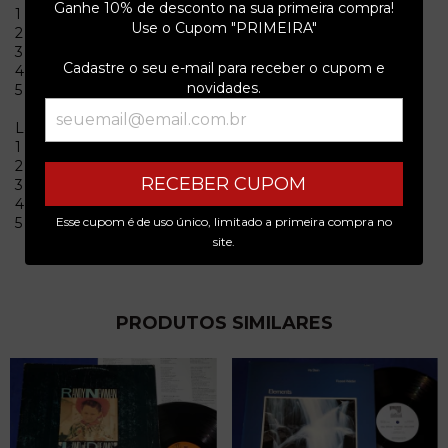
Ganhe 10% de desconto na sua primeira compra!
1 I Come Undone 4:05
Use o Cupom "PRIMEIRA"
2 Down To You 4:27
3 Heart Over Mind 4:07
Cadastre o seu e-mail para receber o cupom e
4 Search The Sky 4:35
novidades.
5 Flames Of Paradise 4:37
Lado B
1 Love Of A Stranger 4:01
2 Heart Wars 3:14
RECEBER CUPOM
3 Stronghold 4:23
4 Sidekick 4:06
5 Call My Name 4:11
Esse cupom é de uso único, limitado a primeira compra no
site.
PRODUTOS SIMILARES