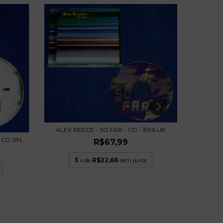
BLACK E
ALEX REECE - SO FAR - CD - 1996 UK
D SIN...
R$67,99
3
x de
R$22,66
sem juros