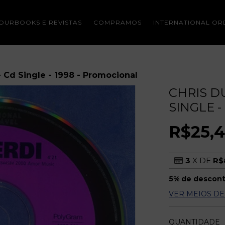
OURBOOKS E REVISTAS
COMPRAMOS
INTERNATIONAL OR
- Cd Single - 1998 - Promocional
CHRIS DU
SINGLE 
R$25,
3
X DE
R$
5% de descon
VER MEIOS D
QUANTIDADE