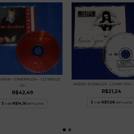
URAN - ESMERALDA - CD SINGLE
ANDRU DONALDS - LOVIN' YOU - C
- 20...
R$21,24
R$42,49
3
x de
R$7,08
sem juros
3
x de
R$14,16
sem juros