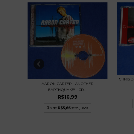
CHRIS D
AARON CARTER - ANOTHER
ECTION -
EARTHQUAKE! - CD...
R$16,99
3
x de
R$5,66
sem juros