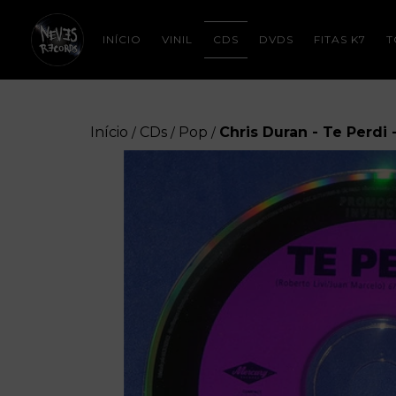
INÍCIO
VINIL
CDS
DVDS
FITAS K7
T
Início
CDs
Pop
Chris Duran - Te Perdi 
/
/
/