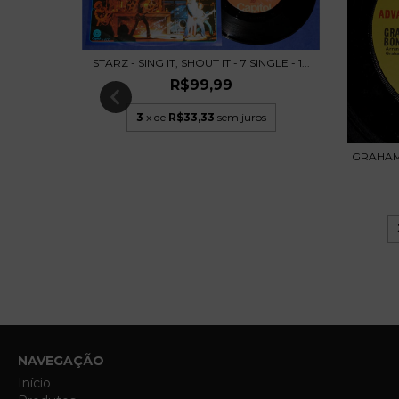
STARZ - SING IT, SHOUT IT - 7 SINGLE - 1...
LEPER
R$99,99
3
x de
R$33,33
sem juros
s
GRAHAM 
NAVEGAÇÃO
Início