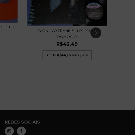
OLD THE
DION - YO FRANKIE - LP - 1989 -
PROMOCIO...
R$42,49
NAZARETH
3
x de
R$14,16
sem juros
REDES SOCIAIS