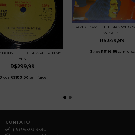
DAVID BOWIE - THE MAN WHO S
WORLD...
R$349,99
3
x de
R$116,66
sem juros
BONNET - GHOST WRITER IN MY
EYE 7...
R$299,99
3
x de
R$100,00
sem juros
CONTATO
(19) 99303-3690