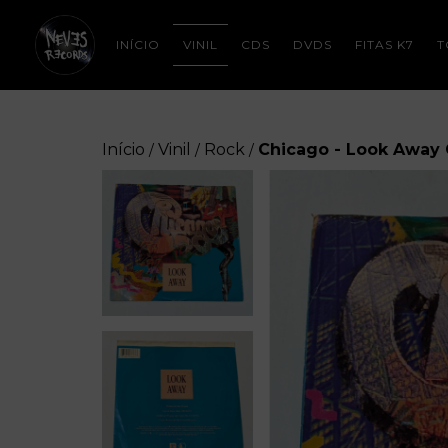
INÍCIO
VINIL
CDS
DVDS
FITAS K7
T
Início
Vinil
Rock
Chicago - Look Away
/
/
/