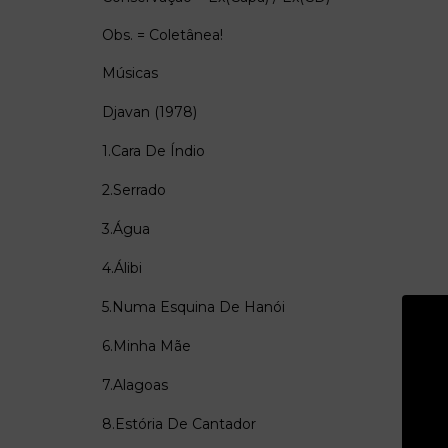
Obs. = Coletânea!
Músicas
Djavan (1978)
1.Cara De Índio
2.Serrado
3.Água
4.Álibi
5.Numa Esquina De Hanói
6.Minha Mãe
7.Alagoas
8.Estória De Cantador