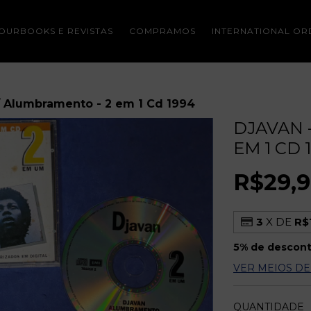
OURBOOKS E REVISTAS
COMPRAMOS
INTERNATIONAL OR
 / Alumbramento - 2 em 1 Cd 1994
DJAVAN 
EM 1 CD 
R$29,
3
X DE
R$
5% de descon
VER MEIOS D
QUANTIDADE