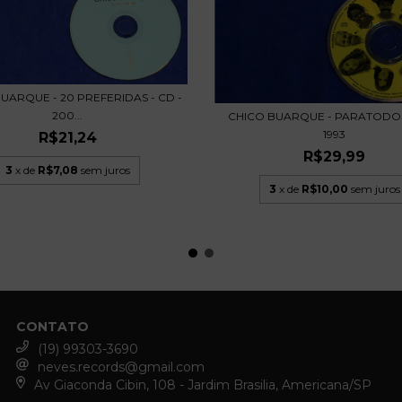
UARQUE - 20 PREFERIDAS - CD -
200...
CHICO BUARQUE - PARATODOS 
1993
R$21,24
R$29,99
3
x de
R$7,08
sem juros
3
x de
R$10,00
sem juros
CONTATO
(19) 99303-3690
neves.records@gmail.com
Av Giaconda Cibin, 108 - Jardim Brasilia, Americana/SP