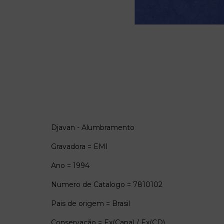
Djavan - Alumbramento
Gravadora = EMI
Ano = 1994
Numero de Catalogo = 7810102
Pais de origem = Brasil
Conservação = Ex(Capa) / Ex(CD)