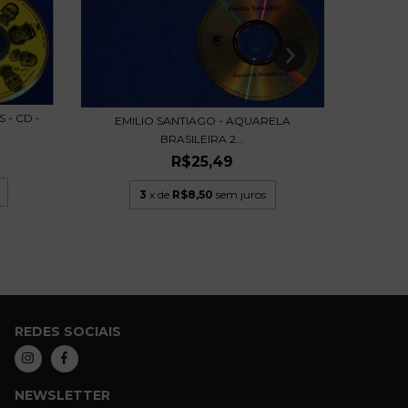
CHICO 
- CD -
EMILIO SANTIAGO - AQUARELA
BRASILEIRA 2...
R$25,49
3
x de
R$8,50
sem juros
REDES SOCIAIS
NEWSLETTER