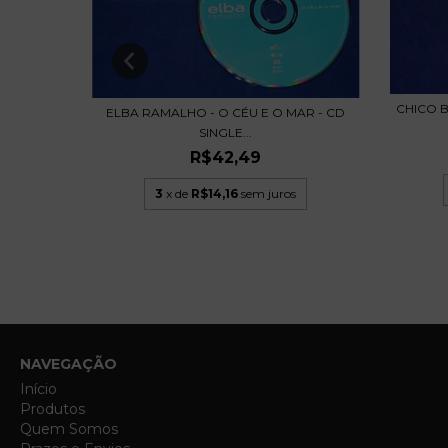
CHICO B
ELBA RAMALHO - O CÉU E O MAR - CD
RELA
SINGLE...
R$42,49
3
x de
R$14,16
sem juros
NAVEGAÇÃO
Início
Produtos
Quem Somos