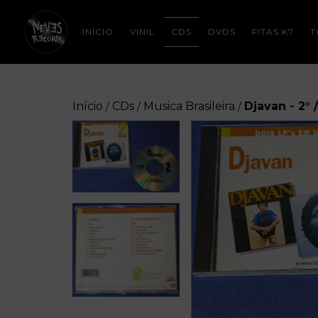
INÍCIO
VINIL
CDS
DVDS
FITAS K7
T
Início
CDs
Musica Brasileira
Djavan - 2°
/
/
/