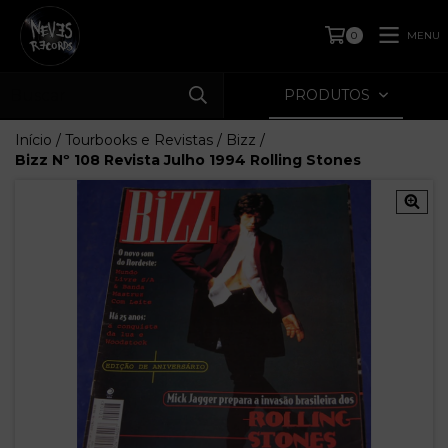
MENU
0
PRODUTOS
Início
/
Tourbooks e Revistas
/
Bizz
/
Bizz Nº 108 Revista Julho 1994 Rolling Stones