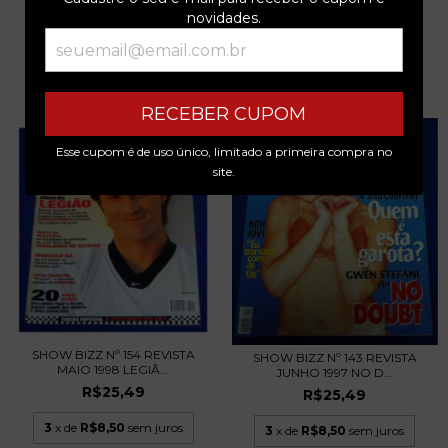
novidades.
PRODUTOS SIMILARES
RECEBER CUPOM
Esse cupom é de uso único, limitado a primeira compra no
site.
SHOW BIZZ Nº 154 REVISTA
SHOW BIZZ Nº 143 REVISTA
MAIO 1998 LEGIÃ...
JUNHO 1997 NO D...
R$25,49
R$25,49
3
x de
R$8,50
sem juros
3
x de
R$8,50
sem juros