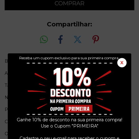
Compartilhar:
Receba um cupom exclusivo para sua primeira compra.
Bizz Nº 38 L
X
Ano = 1988
Tamanho = 30cm x 21cm
Número de páginas = 40
Pais de origem = Brasil
Ganhe 10% de desconto na sua primeira compra!
Conservação = Ex
Use o Cupom "PRIMEIRA"
Obs. = Completa.
Cadastre o seu e-mail para receber o cupom e